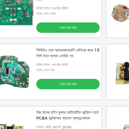
পিসিবি টাইপ: অনমনীয় পিসিবি
স্তর: ডবল লেয়ার
সেরা দাম পান
পিসিবিএ হোম অ্যারোমাথেরাপি মেশিনের জন্য 15
পিসি উষ্ণ হালকা এলইডি সহ
পিসিবি টাইপ: অনমনীয় পিসিবি
স্তর: একক দিক
সেরা দাম পান
উচ্চ মানের রাইস কুকার অটোমেটিক কন্ট্রোল বোর্ড
PCBA কন্ট্রোলার প্যানেল প্রস্তুতকারক
প্রকার: বাড়ির যন্ত্রপাতি pcba