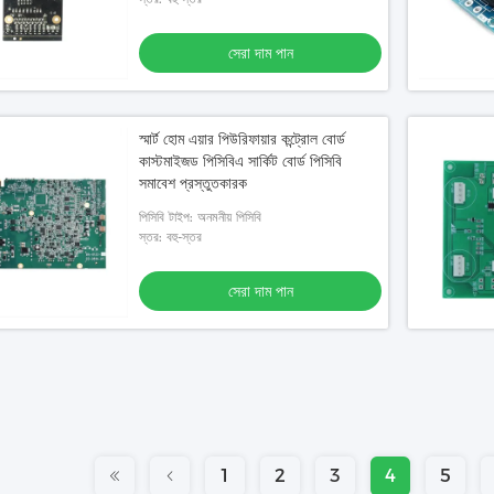
সেরা দাম পান
স্মার্ট হোম এয়ার পিউরিফায়ার কন্ট্রোল বোর্ড
কাস্টমাইজড পিসিবিএ সার্কিট বোর্ড পিসিবি
সমাবেশ প্রস্তুতকারক
পিসিবি টাইপ: অনমনীয় পিসিবি
স্তর: বহু-স্তর
সেরা দাম পান
1
2
3
4
5