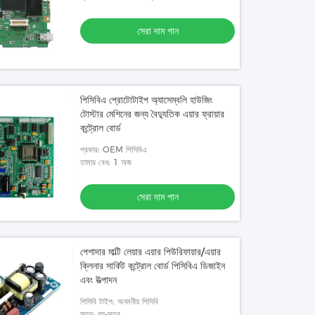
সেরা দাম পান
পিসিবিএ প্রোটোটাইপ অ্যাসেম্বলি হাউজিং
টোস্টার মেশিনের জন্য বৈদ্যুতিক এয়ার ফ্রায়ার
কন্ট্রোল বোর্ড
প্রকার: OEM পিসিবিএ
তামার বেধ: 1 অজ
সেরা দাম পান
পেশাদার মাল্টি লেয়ার এয়ার পিউরিফায়ার/এয়ার
ক্লিনার সার্কিট কন্ট্রোল বোর্ড পিসিবিএ ডিজাইন
এবং উত্পাদন
পিসিবি টাইপ: অনমনীয় পিসিবি
স্তর: বহু-স্তর