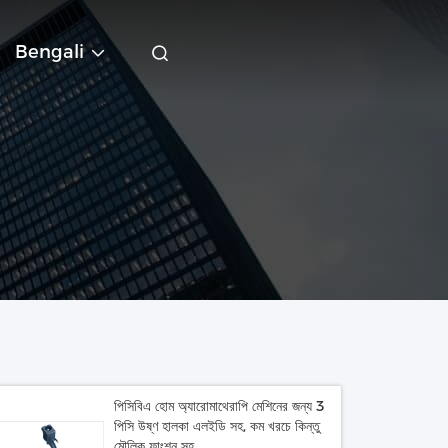
Bengali
পিসিবিএ হোম অ্যারোমাথেরাপি মেশিনের জন্য 3
পিসি উষ্ণ হালকা এলইডি সহ, কম খরচে কিন্তু
মৌলিক ফাংশন সহ