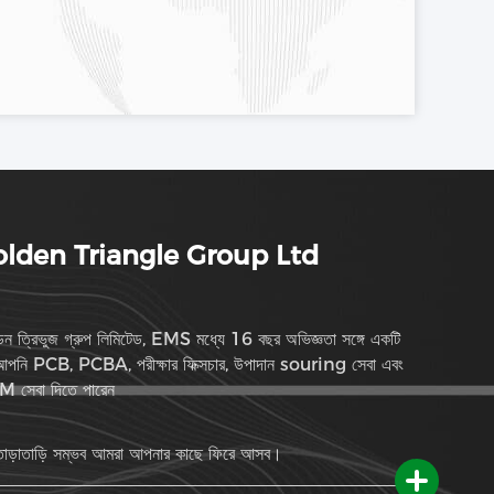
lden Triangle Group Ltd
ডেন ত্রিভুজ গ্রুপ লিমিটেড, EMS মধ্যে 16 বছর অভিজ্ঞতা সঙ্গে একটি
পনি PCB, PCBA, পরীক্ষার ফিক্সচার, উপাদান souring সেবা এবং
 সেবা দিতে পারেন
াড়াতাড়ি সম্ভব আমরা আপনার কাছে ফিরে আসব।