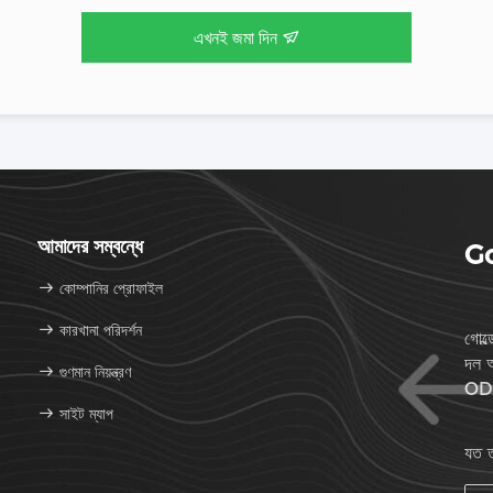
এখনই জমা দিন
আমাদের সম্বন্ধে
Go
কোম্পানির প্রোফাইল
কারখানা পরিদর্শন
গোল্
দল আ
গুণমান নিয়ন্ত্রণ
ODM
সাইট ম্যাপ
যত ত