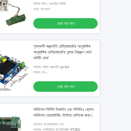
পিসিবি টাইপ: অনমনীয় পিসিবি
স্তর: বহু-স্তর
সেরা দাম পান
গৃহস্থালী যন্ত্রপাতি রেফ্রিজারেটর আনুষাঙ্গিক
আনুষাঙ্গিক রেফ্রিজারেটর সেন্সর নিয়ন্ত্রণ বোর্ড
সার্কিট বোর্ড
প্রকার: বাড়ির যন্ত্রপাতি pcba
তামার বেধ:
0.5oz,1oz,2oz,3oz,4oz,5oz,6oz
সেরা দাম পান
সার্ভিসেস পিসিবি ডিজাইন এবং পিসিবিএ ক্লোন
সার্ভিসেস হোমহাউজিং টোস্টার মেশিনের জন্য।
আবেদন: ইলেকট্রনিক পণ্য
প্রকার: কনজিউমার ইলেকট্রনিক্স PCBA