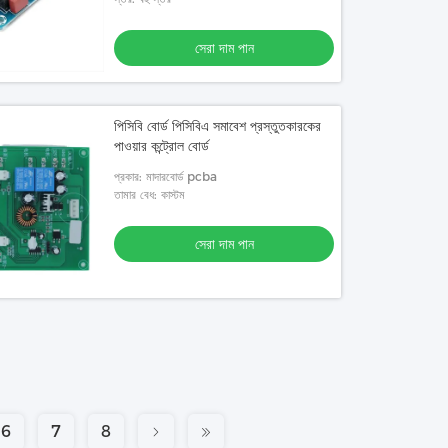
সেরা দাম পান
পিসিবি বোর্ড পিসিবিএ সমাবেশ প্রস্তুতকারকের
পাওয়ার কন্ট্রোল বোর্ড
প্রকার: মাদারবোর্ড pcba
তামার বেধ: কাস্টম
সেরা দাম পান
6
7
8