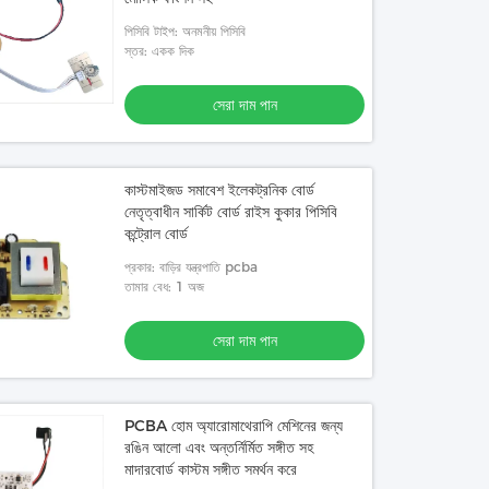
পিসিবি টাইপ: অনমনীয় পিসিবি
স্তর: একক দিক
সেরা দাম পান
কাস্টমাইজড সমাবেশ ইলেকট্রনিক বোর্ড
নেতৃত্বাধীন সার্কিট বোর্ড রাইস কুকার পিসিবি
কন্ট্রোল বোর্ড
প্রকার: বাড়ির যন্ত্রপাতি pcba
তামার বেধ: 1 অজ
সেরা দাম পান
PCBA হোম অ্যারোমাথেরাপি মেশিনের জন্য
রঙিন আলো এবং অন্তর্নির্মিত সঙ্গীত সহ
মাদারবোর্ড কাস্টম সঙ্গীত সমর্থন করে