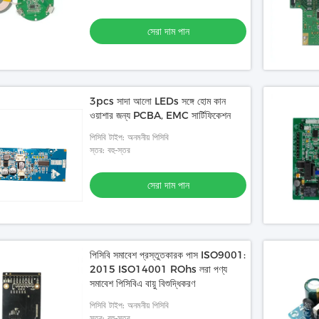
সেরা দাম পান
3pcs সাদা আলো LEDs সঙ্গে হোম কান
ওয়াশার জন্য PCBA, EMC সার্টিফিকেশন
পিসিবি টাইপ: অনমনীয় পিসিবি
স্তর: বহু-স্তর
সেরা দাম পান
পিসিবি সমাবেশ প্রস্তুতকারক পাস ISO9001:
2015 ISO14001 ROhs লরা পণ্য
সমাবেশ পিসিবিএ বায়ু বিশুদ্ধিকরণ
পিসিবি টাইপ: অনমনীয় পিসিবি
স্তর: বহু-স্তর