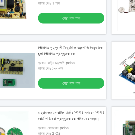
4 স্তর পিসিবিএ প্রিন্টেড
তামার বেধ: 1 অজ
ারে ব্যবহৃত
সেরা দাম পান
েরা দাম পান
পিসিবিএ গৃহস্থালী বৈদ্যুতিক যন্ত্রপাতি বৈদ্যুতিক
চুলা পিসিবিএ প্রস্তুতকারক
প্রকার: বাড়ির যন্ত্রপাতি pcba
তামার বেধ: ১-৩ ওনস
সেরা দাম পান
ওয়্যারলেস মোবাইল চার্জার পিসিবি সমাবেশ পিসিবি
বোর্ড পরিষেবা প্রস্তুতকারক পরিবারের জন্য।
প্রকার: যোগাযোগ pcba
তামার বেধ: 2 Oz