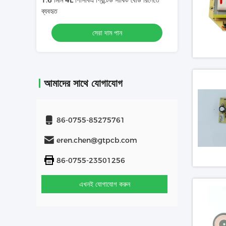
বোর্ড রিলেতে
মেডিকেল ইলেকট্রনিক প্রিন্টেড সার্কিট বোর্ড সমাবেশে
1.58mm 1/1/1/1OZ 
ব্যবহৃত পিসিবিএ মেইনবোর্ড 1.60 মিমি 2 এল 1/1 ওজ
সার্কিট বোর্ড রুলেট রিড
গ্রিন সোল্ডার মাস্ক HASL ((LF)
সেরা দাম পান
স
আমাদের সাথে যোগাযোগ
86-0755-85275761
eren.chen@gtpcb.com
86-0755-23501256
এখনই যোগাযোগ করুন