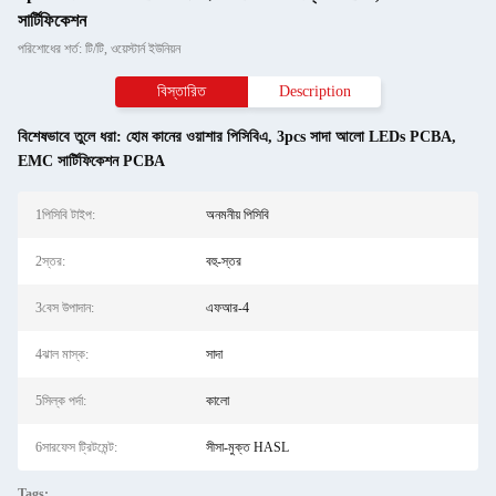
সার্টিফিকেশন
পরিশোধের শর্ত: টি/টি, ওয়েস্টার্ন ইউনিয়ন
বিস্তারিত
Description
বিশেষভাবে তুলে ধরা:
হোম কানের ওয়াশার পিসিবিএ
,
3pcs সাদা আলো LEDs PCBA
,
EMC সার্টিফিকেশন PCBA
1পিসিবি টাইপ:
অনমনীয় পিসিবি
2স্তর:
বহু-স্তর
3বেস উপাদান:
এফআর-4
4ঝাল মাস্ক:
সাদা
5সিল্ক পর্দা:
কালো
6সারফেস ট্রিটমেন্ট:
সীসা-মুক্ত HASL
Tags: