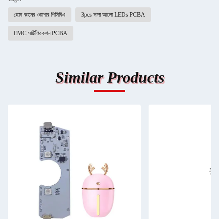
হোম কানের ওয়াশার পিসিবিএ
3pcs সাদা আলো LEDs PCBA
EMC সার্টিফিকেশন PCBA
Similar Products