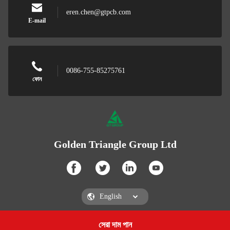
eren.chen@gtpcb.com
E-mail
0086-755-85275761
ফোন
Golden Triangle Group Ltd
সেরা দাম পান
Get a Quote
Golden Triangle Group Ltd