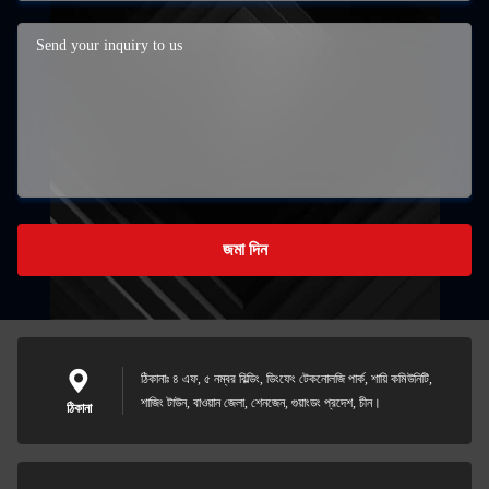
জমা দিন
ঠিকানাঃ ৪ এফ, ৫ নম্বর বিল্ডিং, ডিংফেং টেকনোলজি পার্ক, শায়ি কমিউনিটি,
শাজিং টাউন, বাওয়ান জেলা, শেনজেন, গুয়াংডং প্রদেশ, চীন।
ঠিকানা