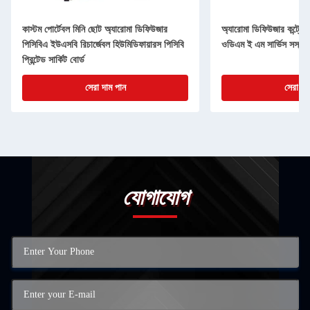
কাস্টম পোর্টেবল মিনি ছোট অ্যারোমা ডিফিউজার
অ্যারোমা ডিফিউজার কন্ট্রোল
পিসিবিএ ইউএসবি রিচার্জেবল হিউমিডিফায়ারস পিসিবি
ওডিএম ই এম সার্ভিস সস্তা 
প্রিন্টেড সার্কিট বোর্ড
সেরা দাম পান
সেরা দা
যোগাযোগ