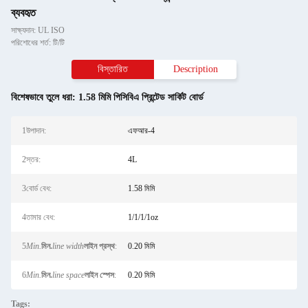
ব্যবহৃত
সাক্ষ্যদান: UL ISO
পরিশোধের শর্ত: টি/টি
বিস্তারিত
Description
বিশেষভাবে তুলে ধরা:
1.58 মিমি পিসিবিএ প্রিন্টেড সার্কিট বোর্ড
1উপাদান:
এফআর-4
2স্তর:
4L
3বোর্ড বেধ:
1.58 মিমি
4তামার বেধ:
1/1/1/1oz
5
Min.
মিন.
line width
লাইন প্রস্থ
:
0.20 মিমি
6
Min.
মিন.
line space
লাইন স্পেস
:
0.20 মিমি
Tags: