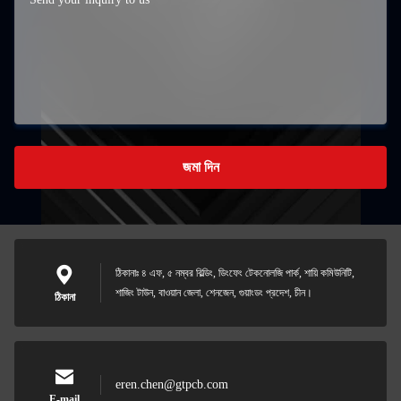
জমা দিন
ঠিকানাঃ ৪ এফ, ৫ নম্বর বিল্ডিং, ডিংফেং টেকনোলজি পার্ক, শায়ি কমিউনিটি,
শাজিং টাউন, বাওয়ান জেলা, শেনজেন, গুয়াংডং প্রদেশ, চীন।
ঠিকানা
eren.chen@gtpcb.com
E-mail