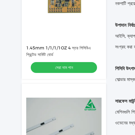
নকশাটি প্রয়
উপাদান নির্বা
আইসি, ক্যাপা
সংগ্রহ করা 
1.45mm 1/1/1/1OZ 4 স্তর পিসিবিএ
প্রিন্টেড সার্কিট বোর্ড
সেরা দাম পান
পিসিবি উৎপা
সোল্ডার মাস্
সারফেস মাউন
মেশিনগুলি প
ওভেনের মধ্য 