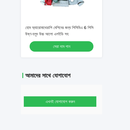
হোম অ্যারোমাথেরাপি মেশিনের জন্য পিসিবিএ 6 পিসি
উষ্ণ-হলুদ উচ্চ আলো এলইডি সহ
সেরা দাম পান
আমাদের সাথে যোগাযোগ
এখনই যোগাযোগ করুন