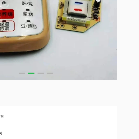
অজ
্থ