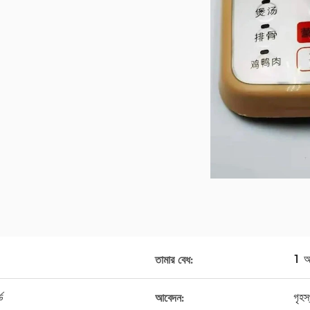
1 
তামার বেধ:
ড
গৃহস
আবেদন: