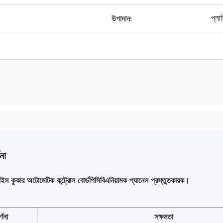
প্লা
উপাদান:
না
াইস কুকার অটোমেটিক কন্ট্রোল বোর্ড
পিসিবিএ
নিয়ামক প্যানেল প্রস্তুতকারক।
র্ণনা
সক্ষমতা