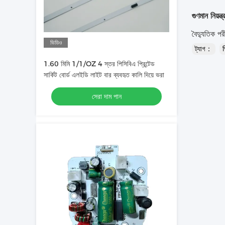
গুণমান নিয়ন্ত
বৈদ্যুতিক প
ভিডিও
ট্যাগ：
প
1.60 মিমি 1/1/OZ 4 স্তর পিসিবিএ প্রিন্টেড
সার্কিট বোর্ড এলইডি লাইট বার ব্যবহৃত কালি দিয়ে ভরা
সেরা দাম পান