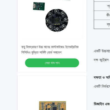
প্
কীও
ব্
বায়ু বিশুদ্ধকরণ উচ্চ মানের কাস্টমাইজড ইলেকট্রনিক
একটি উচ্চমান
পিসিবিএ মুদ্রিত সার্কিট বোর্ড সমাবেশ
দক্ষ কন্ট্রো
সেরা দাম পান
দক্ষতা ও অভি
একটি নির্ভরয
ডিজাইন এবং ই