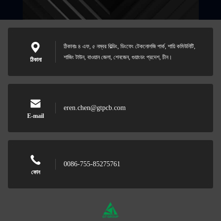
ঠিকানাঃ ৪ এফ, ৫ নম্বর বিল্ডিং, ডিংফেং টেকনোলজি পার্ক, শায়ি কমিউনিটি,
শাজিং টাউন, বাওয়ান জেলা, শেনজেন, গুয়াংডং প্রদেশ, চীন।
ঠিকানা
eren.chen@gtpcb.com
E-mail
0086-755-85275761
ফোন