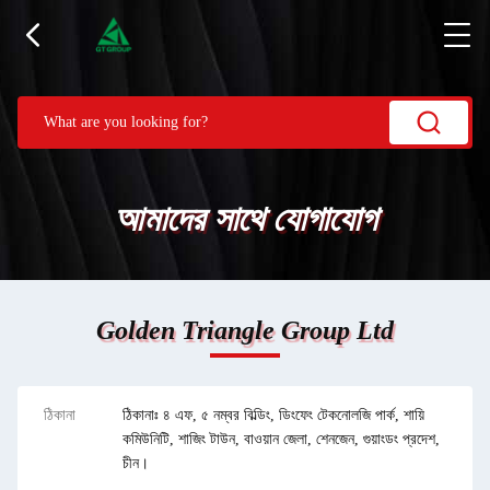
আমাদের সাথে যোগাযোগ
Golden Triangle Group Ltd
ঠিকানা
ঠিকানাঃ ৪ এফ, ৫ নম্বর বিল্ডিং, ডিংফেং টেকনোলজি পার্ক, শায়ি
কমিউনিটি, শাজিং টাউন, বাওয়ান জেলা, শেনজেন, গুয়াংডং প্রদেশ,
চীন।