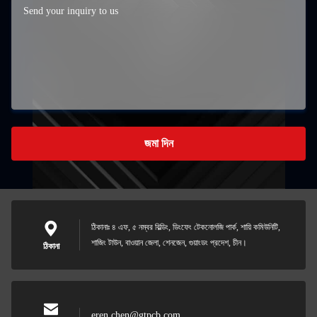
জমা দিন
ঠিকানাঃ ৪ এফ, ৫ নম্বর বিল্ডিং, ডিংফেং টেকনোলজি পার্ক, শায়ি কমিউনিটি,
শাজিং টাউন, বাওয়ান জেলা, শেনজেন, গুয়াংডং প্রদেশ, চীন।
ঠিকানা
eren.chen@gtpcb.com