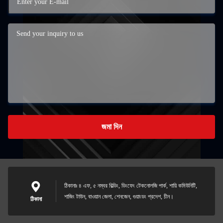
জমা দিন
ঠিকানাঃ ৪ এফ, ৫ নম্বর বিল্ডিং, ডিংফেং টেকনোলজি পার্ক, শায়ি কমিউনিটি,
শাজিং টাউন, বাওয়ান জেলা, শেনজেন, গুয়াংডং প্রদেশ, চীন।
ঠিকানা