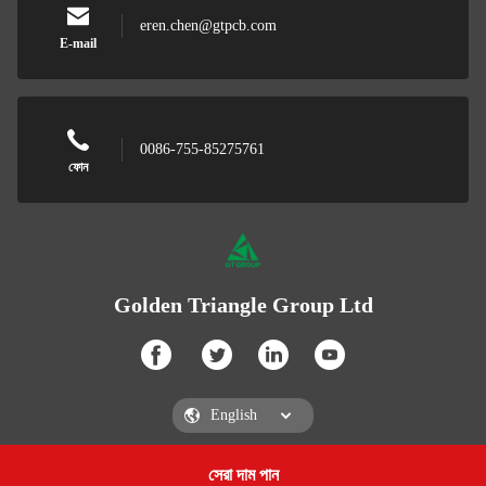
eren.chen@gtpcb.com
E-mail
0086-755-85275761
ফোন
Golden Triangle Group Ltd
সেরা দাম পান
Get a Quote
Golden Triangle Group Ltd