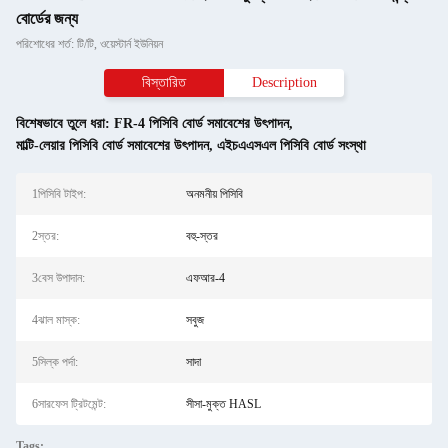
বোর্ডের জন্য
পরিশোধের শর্ত: টি/টি, ওয়েস্টার্ন ইউনিয়ন
বিস্তারিত
Description
বিশেষভাবে তুলে ধরা:
FR-4 পিসিবি বোর্ড সমাবেশের উৎপাদন
,
মাল্টি-লেয়ার পিসিবি বোর্ড সমাবেশের উৎপাদন
,
এইচএএসএল পিসিবি বোর্ড সংস্থা
1পিসিবি টাইপ:
অনমনীয় পিসিবি
2স্তর:
বহু-স্তর
3বেস উপাদান:
এফআর-4
4ঝাল মাস্ক:
সবুজ
5সিল্ক পর্দা:
সাদা
6সারফেস ট্রিটমেন্ট:
সীসা-মুক্ত HASL
Tags: