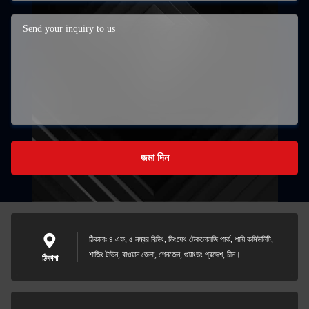
জমা দিন
ঠিকানাঃ ৪ এফ, ৫ নম্বর বিল্ডিং, ডিংফেং টেকনোলজি পার্ক, শায়ি কমিউনিটি,
শাজিং টাউন, বাওয়ান জেলা, শেনজেন, গুয়াংডং প্রদেশ, চীন।
ঠিকানা