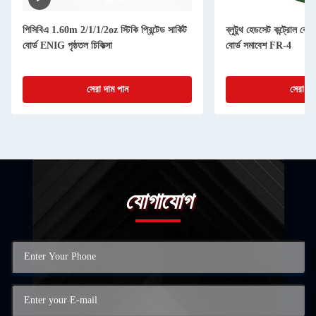
পিসিবিএ 1.60m 2/1/1/2oz স্টিকি প্রিন্টেড সার্কিট
ব্লুটুথ হেডসেট কন্ট্রোল বো
বোর্ড ENIG পৃষ্ঠতল চিকিত্সা
বোর্ড সমাবেশ FR-4
সেরা দাম পান
সেরা দা
যোগাযোগ