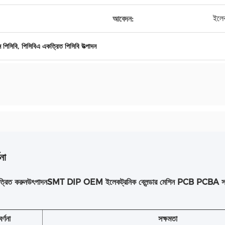
ইলেক
আবেদন:
,
 পিসিবি
পিসিবিএ একত্রিত পিসিবি উত্পাদন
না
্রিত করুন
উৎপাদন
SMT DIP OEM ইলেকট্রনিক ব্লেন্ডার মেশিন PCB PCBA সার্কি
বর্ণনা
সক্ষমতা