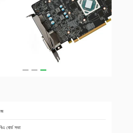
অজ
বিএ বোর্ড সভা