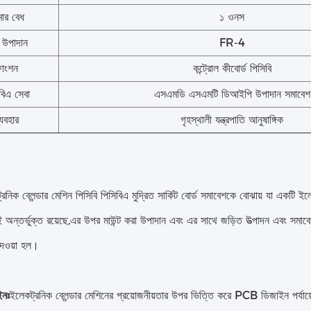
মার বেধ
১ ওনস
 উপাদান
FR-4
াংশন
কন্ট্রোল কীবোর্ড পিসিবি
বিএ সেবা
এসএমডি এসএমটি ডিআইপি উপাদান সমাবেশ
্যবহার
গৃহস্থালী যন্ত্রপাতি আনুষাঙ্গিক
নিক ব্লেন্ডার মেশিন পিসিবি পিসিবিএ মুদ্রিত সার্কিট বোর্ড সমাবেশকে বোঝায় যা একটি ইলে
 অন্তর্ভুক্ত রয়েছে,এর উপর মাউন্ট করা উপাদান এবং এর সাথে জড়িত উত্পাদন এবং সমাবেশ
 দেওয়া হল।
ইনঃ
ইলেকট্রনিক ব্লেন্ডার মেশিনের প্রয়োজনীয়তার উপর ভিত্তি করে PCB ডিজাইন পর্যায়ে