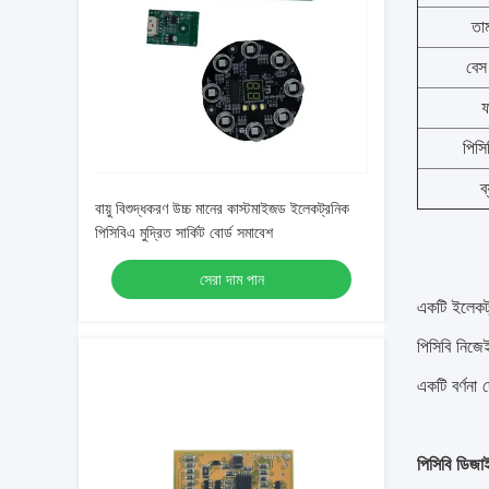
তা
বেস
ফ
পিসি
ব
বায়ু বিশুদ্ধকরণ উচ্চ মানের কাস্টমাইজড ইলেকট্রনিক
পিসিবিএ মুদ্রিত সার্কিট বোর্ড সমাবেশ
সেরা দাম পান
একটি ইলেকট্র
পিসিবি নিজেই
একটি বর্ণনা
পিসিবি ডিজা