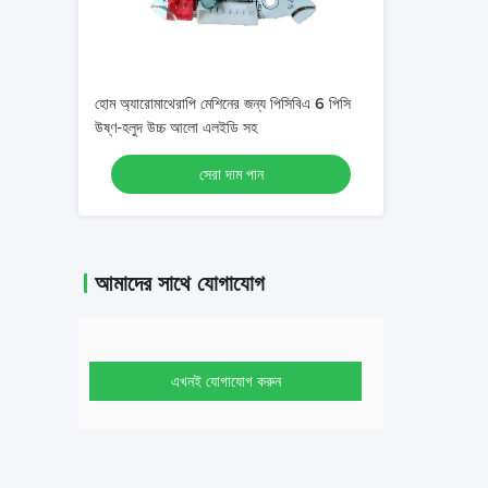
হোম অ্যারোমাথেরাপি মেশিনের জন্য পিসিবিএ 6 পিসি
উষ্ণ-হলুদ উচ্চ আলো এলইডি সহ
সেরা দাম পান
আমাদের সাথে যোগাযোগ
এখনই যোগাযোগ করুন