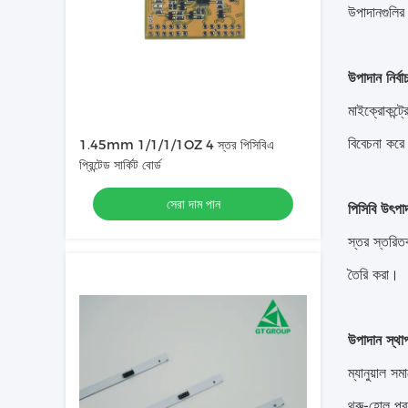
উপাদানগুলির 
উপাদান নির্ব
মাইক্রোকন্ট্র
বিবেচনা কর
1.45mm 1/1/1/1OZ 4 স্তর পিসিবিএ
প্রিন্টেড সার্কিট বোর্ড
সেরা দাম পান
পিসিবি উৎপা
স্তর স্তরিতক
তৈরি করা।
উপাদান স্থাপ
ম্যানুয়াল স
থ্রু-হোল প্