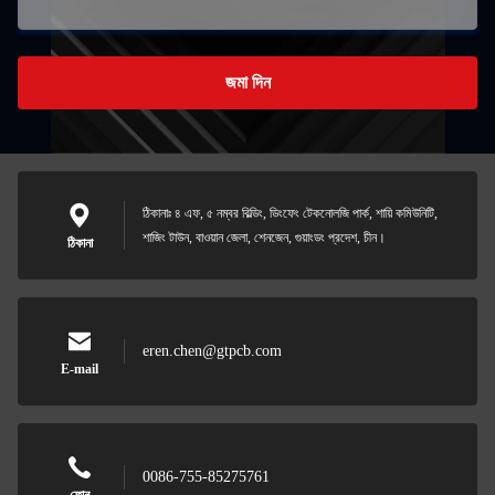
জমা দিন
ঠিকানাঃ ৪ এফ, ৫ নম্বর বিল্ডিং, ডিংফেং টেকনোলজি পার্ক, শায়ি কমিউনিটি,
শাজিং টাউন, বাওয়ান জেলা, শেনজেন, গুয়াংডং প্রদেশ, চীন।
ঠিকানা
eren.chen@gtpcb.com
E-mail
0086-755-85275761