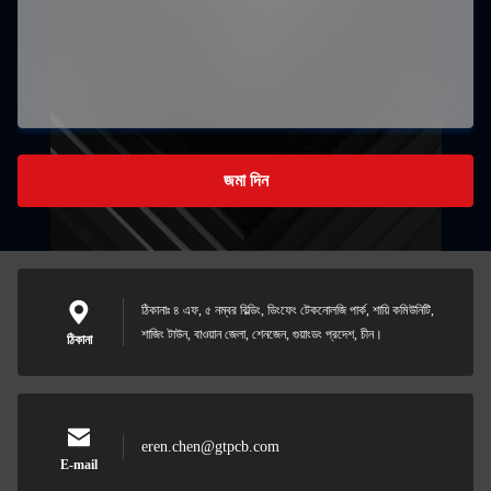
জমা দিন
ঠিকানাঃ ৪ এফ, ৫ নম্বর বিল্ডিং, ডিংফেং টেকনোলজি পার্ক, শায়ি কমিউনিটি,
শাজিং টাউন, বাওয়ান জেলা, শেনজেন, গুয়াংডং প্রদেশ, চীন।
ঠিকানা
eren.chen@gtpcb.com
E-mail