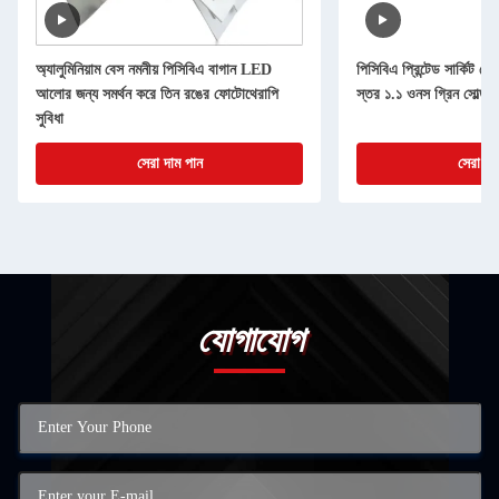
অ্যালুমিনিয়াম বেস নমনীয় পিসিবিএ বাগান LED
পিসিবিএ প্রিন্টেড সার্কিট ব
আলোর জন্য সমর্থন করে তিন রঙের ফোটোথেরাপি
স্তর ১.১ ওনস গ্রিন সোল্
সুবিধা
সেরা দাম পান
সেরা দা
যোগাযোগ