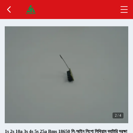
2
/
4
1s 2s 10a 3s 4s 5s 25a Bms 18650 লি-আইন লিপো লিথিয়াম ব্যাটারি সুরক্ষা