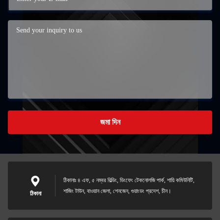
জমা দিন
ঠিকানাঃ ৪ এফ, ৫ নম্বর বিল্ডিং, ডিংফেং টেকনোলজি পার্ক, শায়ি কমিউনিটি,
শাজিং টাউন, বাওয়ান জেলা, শেনজেন, গুয়াংডং প্রদেশ, চীন।
ঠিকানা