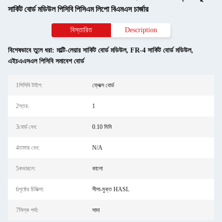
সার্কিট বোর্ড মডিউল পিসিবি পিসিএম লিপো বিএমএস চার্জার
বিস্তারিত
Description
বিশেষভাবে তুলে ধরা:
মাল্টি-লেয়ার সার্কিট বোর্ড মডিউল
,
FR-4 সার্কিট বোর্ড মডিউল
,
এইচএএসএল পিসিবি সমাবেশ বোর্ড
1পিসিবি টাইপ:
ফ্লেক্স বোর্ড
2স্তর:
1
3বোর্ড বেধ:
0.10 মিমি
4তামার বেধ:
N/A
5কভারলে:
কালো
6পৃষ্ঠের চিকিত্সা:
সীসা-মুক্ত HASL
7সিল্ক পর্দা:
সাদা