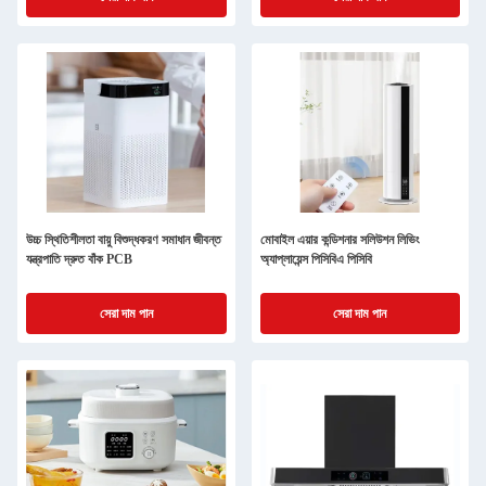
উচ্চ স্থিতিশীলতা বায়ু বিশুদ্ধকরণ সমাধান জীবন্ত
মোবাইল এয়ার কন্ডিশনার সলিউশন লিভিং
যন্ত্রপাতি দ্রুত বাঁক PCB
অ্যাপ্লায়েন্স পিসিবিএ পিসিবি
সেরা দাম পান
সেরা দাম পান