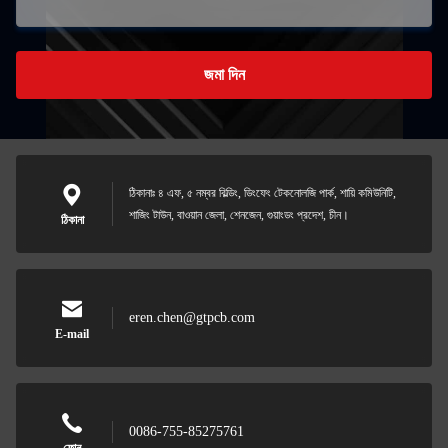
জমা দিন
ঠিকানাঃ ৪ এফ, ৫ নম্বর বিল্ডিং, ডিংফেং টেকনোলজি পার্ক, শায়ি কমিউনিটি,
শাজিং টাউন, বাওয়ান জেলা, শেনজেন, গুয়াংডং প্রদেশ, চীন।
ঠিকানা
eren.chen@gtpcb.com
E-mail
0086-755-85275761