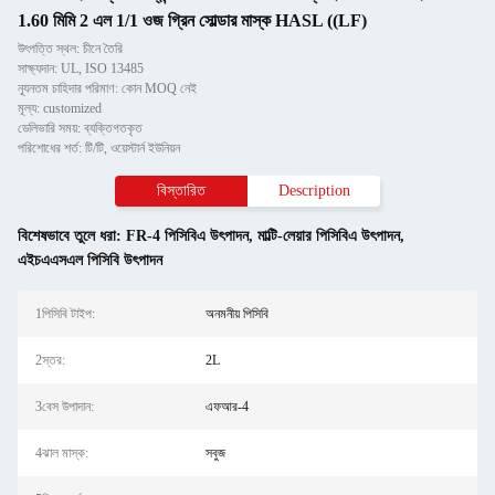
1.60 মিমি 2 এল 1/1 ওজ গ্রিন সোল্ডার মাস্ক HASL ((LF)
উৎপত্তি স্থল: চীনে তৈরি
সাক্ষ্যদান: UL, ISO 13485
ন্যূনতম চাহিদার পরিমাণ: কোন MOQ নেই
মূল্য: customized
ডেলিভারি সময়: ব্যক্তিগতকৃত
পরিশোধের শর্ত: টি/টি, ওয়েস্টার্ন ইউনিয়ন
বিস্তারিত
Description
বিশেষভাবে তুলে ধরা:
FR-4 পিসিবিএ উৎপাদন
,
মাল্টি-লেয়ার পিসিবিএ উৎপাদন
,
এইচএএসএল পিসিবি উৎপাদন
1পিসিবি টাইপ:
অনমনীয় পিসিবি
2স্তর:
2L
3বেস উপাদান:
এফআর-4
4ঝাল মাস্ক:
সবুজ