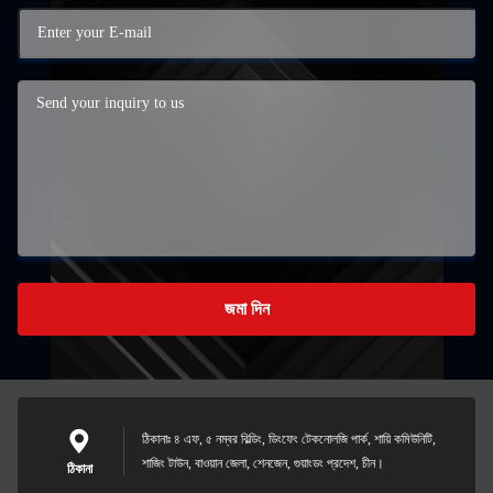
জমা দিন
ঠিকানাঃ ৪ এফ, ৫ নম্বর বিল্ডিং, ডিংফেং টেকনোলজি পার্ক, শায়ি কমিউনিটি,
শাজিং টাউন, বাওয়ান জেলা, শেনজেন, গুয়াংডং প্রদেশ, চীন।
ঠিকানা