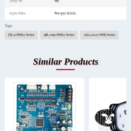
5সিল্ক পর্দা:
সাদা
6পৃষ্ঠের চিকিত্সা:
সীসা-মুক্ত HASL
Tags:
FR-4 পিসিবিএ উৎপাদন
মাল্টি-লেয়ার পিসিবিএ উৎপাদন
এইচএএসএল পিসিবি উৎপাদন
Similar Products