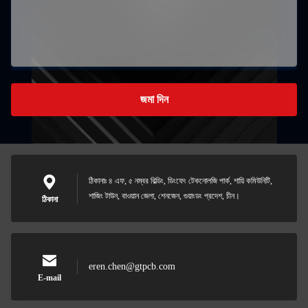
জমা দিন
ঠিকানাঃ ৪ এফ, ৫ নম্বর বিল্ডিং, ডিংফেং টেকনোলজি পার্ক, শায়ি কমিউনিটি,
শাজিং টাউন, বাওয়ান জেলা, শেনজেন, গুয়াংডং প্রদেশ, চীন।
ঠিকানা
eren.chen@gtpcb.com
E-mail