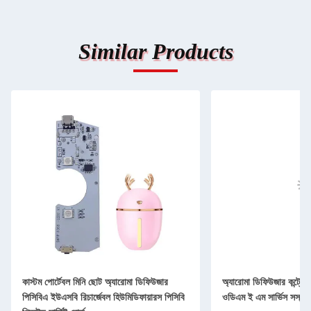
Similar Products
কাস্টম পোর্টেবল মিনি ছোট অ্যারোমা ডিফিউজার
অ্যারোমা ডিফিউজার কন্ট্রোল
পিসিবিএ ইউএসবি রিচার্জেবল হিউমিডিফায়ারস পিসিবি
ওডিএম ই এম সার্ভিস সস্তা 