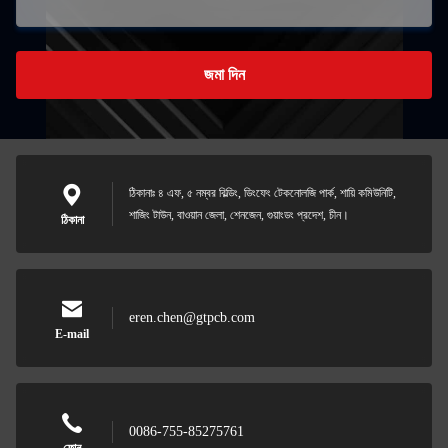
জমা দিন
ঠিকানাঃ ৪ এফ, ৫ নম্বর বিল্ডিং, ডিংফেং টেকনোলজি পার্ক, শায়ি কমিউনিটি,
শাজিং টাউন, বাওয়ান জেলা, শেনজেন, গুয়াংডং প্রদেশ, চীন।
ঠিকানা
eren.chen@gtpcb.com
E-mail
0086-755-85275761