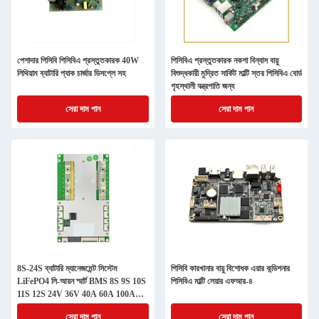
পেশাদার পিসিবি পিসিবিএ প্রস্তুতকারক 40W
পিসিবিএ প্রস্তুতকারক নকশা বিন্যাস বায়ু
লিথিয়াম ব্যাটারি প্যাক চার্জার ডিসপ্লে সহ
বিশুদ্ধকারী মুদ্রিত সার্কিট মাল্টি স্তর পিসিবিএ বোর্ড
গৃহস্থালী যন্ত্রপাতি জন্য
সেরা দাম পান
সেরা দাম পান
8S-24S ব্যাটারি ম্যানেজমেন্ট সিস্টেম
পিসিবি কারখানার বায়ু বিশোধক এয়ার কন্ডিশনার
LiFePO4 লি-আয়ন স্মার্ট BMS 8S 9S 10S
পিসিবিএ মাল্টি লেয়ার এফআর-৪
11S 12S 24V 36V 40A 60A 100A
150A 200A
সেরা দাম পান
সেরা দাম পান