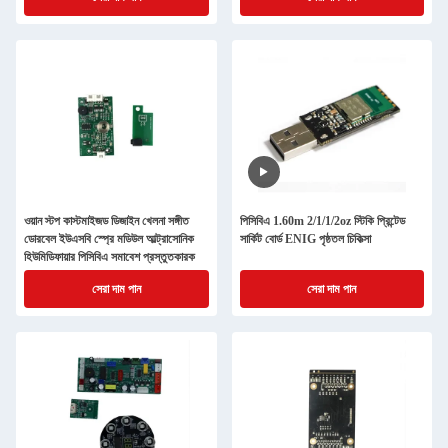
ওয়ান স্টপ কাস্টমাইজড ডিজাইন খেলনা সঙ্গীত
পিসিবিএ 1.60m 2/1/1/2oz স্টিকি প্রিন্টেড
ডোরবেল ইউএসবি স্প্রে মডিউল আল্ট্রাসোনিক
সার্কিট বোর্ড ENIG পৃষ্ঠতল চিকিত্সা
হিউমিডিফায়ার পিসিবিএ সমাবেশ প্রস্তুতকারক
সেরা দাম পান
সেরা দাম পান