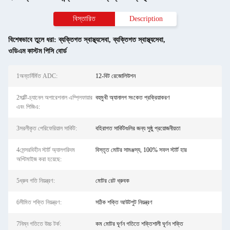
বিস্তারিত
Description
বিশেষভাবে তুলে ধরা:
ব্যক্তিগত স্বাস্থ্যসেবা
,
ব্যক্তিগত স্বাস্থ্যসেবা
,
ওডিএম কাস্টম পিসি বোর্ড
1অন্তর্নির্মিত ADC:
12-বিট রেজোলিউশন
2মাল্টি-চ্যানেল অপারেশনাল এম্প্লিফায়ার
বহুমুখী অ্যানালগ সংকেত প্রক্রিয়াকরণ
এবং পিজিএ:
3সরলীকৃত পেরিফেরিয়াল সার্কিট:
বহিরাগত সার্কিটগুলির জন্য সুষ্ঠু প্রয়োজনীয়তা
4সেন্সরবিহীন স্টার্ট অ্যালগরিদম
বিস্তৃত মোটর সামঞ্জস্য, 100% সফল স্টার্ট হার
অপ্টিমাইজ করা হয়েছে:
5ধ্রুব গতি নিয়ন্ত্রণ:
মোটর রেট ধ্রুবক
6সীমিত শক্তি নিয়ন্ত্রণ:
সঠিক শক্তি আউটপুট নিয়ন্ত্রণ
7নিম্ন গতিতে উচ্চ টর্ক:
কম মোটর ঘূর্ণন গতিতে শক্তিশালী ঘূর্ণন শক্তি