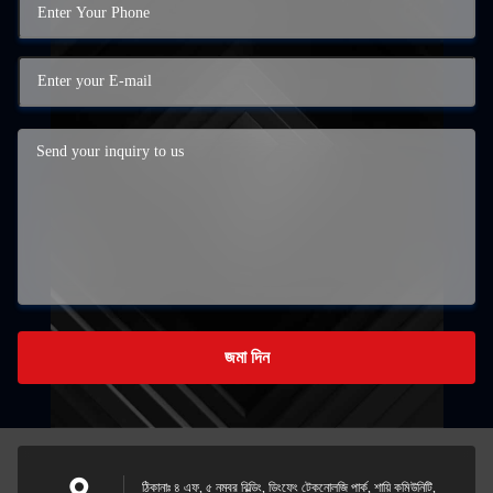
জমা দিন
ঠিকানাঃ ৪ এফ, ৫ নম্বর বিল্ডিং, ডিংফেং টেকনোলজি পার্ক, শায়ি কমিউনিটি,