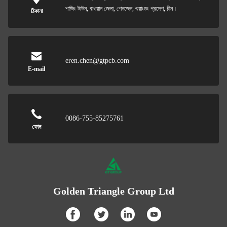
শাজিং টাউন, বাওয়ান জেলা, শেনজেন, গুয়াংডং প্রদেশ, চীন।
ঠিকানা
eren.chen@gtpcb.com
E-mail
0086-755-85275761
ফোন
Golden Triangle Group Ltd