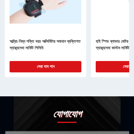
আল্ট্রা-নিম্ন শক্তি খরচ অক্সিমিটার সমাধান ব্যক্তিগত
হাই স্পিড ব্লাভার মোটর কন
স্বাস্থ্যসেবা সার্কিট পিসিবি
স্বাস্থ্যসেবা কাস্টম সার্কিট বো
সেরা দাম পান
সেরা দা
যোগাযোগ