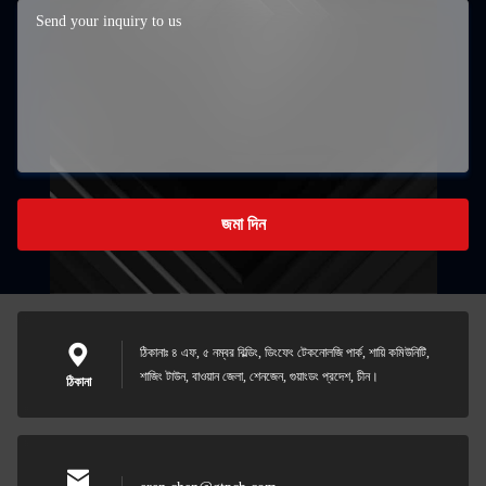
জমা দিন
ঠিকানাঃ ৪ এফ, ৫ নম্বর বিল্ডিং, ডিংফেং টেকনোলজি পার্ক, শায়ি কমিউনিটি,
শাজিং টাউন, বাওয়ান জেলা, শেনজেন, গুয়াংডং প্রদেশ, চীন।
ঠিকানা