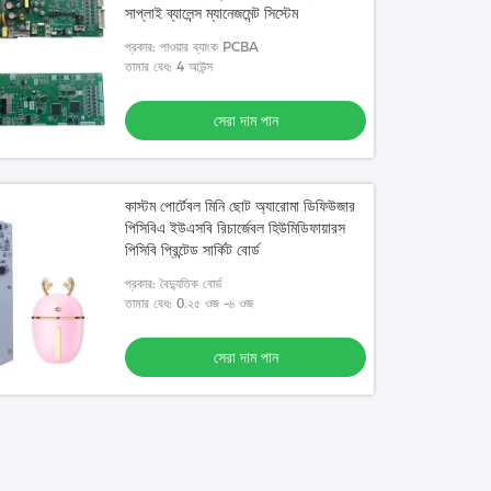
সাপ্লাই ব্যালেন্স ম্যানেজমেন্ট সিস্টেম
প্রকার: পাওয়ার ব্যাংক PCBA
তামার বেধ: 4 আউন্স
সেরা দাম পান
কাস্টম পোর্টেবল মিনি ছোট অ্যারোমা ডিফিউজার
পিসিবিএ ইউএসবি রিচার্জেবল হিউমিডিফায়ারস
পিসিবি প্রিন্টেড সার্কিট বোর্ড
প্রকার: বৈদ্যুতিক বোর্ড
তামার বেধ: 0.২৫ ওজ -৬ ওজ
সেরা দাম পান