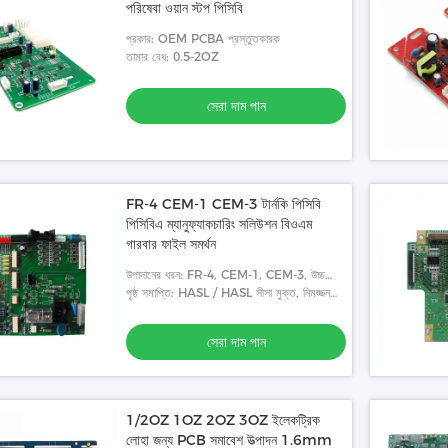
পরিষেবা ওয়ান স্টপ পিসিবি
প্রকার: OEM PCBA প্রস্তুতকারক
তামার বেধ: 0.5-2OZ
সেরা দাম পান
FR-4 CEM-1 CEM-3 টার্নকি পিসিবি
পিসিবিএ ম্যানুফ্যাকচারিং সলিউশন বিওএম
গারবার ফাইল সমর্থন
উপাদানের ধরন: FR-4, CEM-1, CEM-3, উচ্চ
TG, FR4 হ্যালোজেন মুক্ত, রজার্স
পৃষ্ঠ সমাপ্তি: HASL / HASL সীসা মুক্ত, নিমজ্জন
সিলভার/গোল্ড, OSP, গোল্ড প্লাটিং
সেরা দাম পান
1/2OZ 1OZ 2OZ 3OZ ইলেকট্রিক
লোহা জন্য PCB সমাবেশ উত্পাদন 1.6mm