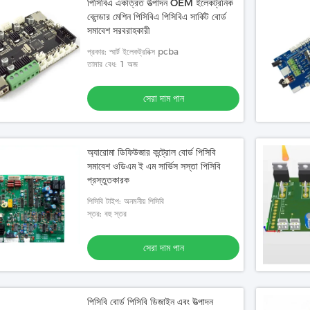
পিসিবিএ একত্রিত উত্পাদন OEM ইলেকট্রনিক
ব্লেন্ডার মেশিন পিসিবিএ পিসিবিএ সার্কিট বোর্ড
সমাবেশ সরবরাহকারী
প্রকার: স্মার্ট ইলেকট্রনিক্স pcba
তামার বেধ: 1 অজ
সেরা দাম পান
অ্যারোমা ডিফিউজার কন্ট্রোল বোর্ড পিসিবি
সমাবেশ ওডিএম ই এম সার্ভিস সস্তা পিসিবি
প্রস্তুতকারক
পিসিবি টাইপ: অনমনীয় পিসিবি
স্তর: বহু স্তর
সেরা দাম পান
পিসিবি বোর্ড পিসিবি ডিজাইন এবং উত্পাদন