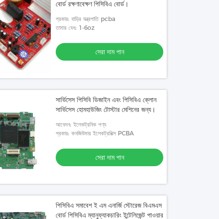
বোর্ড রক্ষণাবেক্ষণ পিসিবিএ বোর্ড।
প্রকার: বাড়ির যন্ত্রপাতি pcba
তামার বেধ: 1-6oz
সেরা দাম পান
সার্ভিসেস পিসিবি ডিজাইন এবং পিসিবিএ ক্লোন
সার্ভিসেস হোমহাউজিং টোস্টার মেশিনের জন্য।
আবেদন: ইলেকট্রনিক পণ্য
প্রকার: কনজিউমার ইলেকট্রনিক্স PCBA
সেরা দাম পান
পিসিবিএ সমাবেশ ই এম এনার্জি স্টোরেজ বিএমএস
বোর্ড পিসিবিএ ম্যানুফ্যাকচারিং ইন্টেলিজেন্ট পাওয়ার