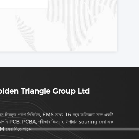
lden Triangle Group Ltd
ডেন ত্রিভুজ গ্রুপ লিমিটেড, EMS মধ্যে 16 বছর অভিজ্ঞতা সঙ্গে একটি
পনি PCB, PCBA, পরীক্ষার ফিক্সচার, উপাদান souring সেবা এবং
 সেবা দিতে পারেন