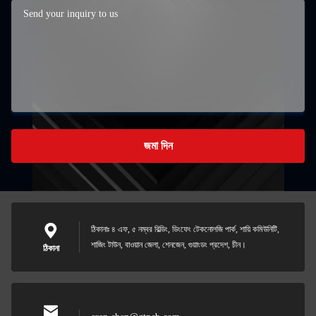
জমা দিন
ঠিকানাঃ ৪ এফ, ৫ নম্বর বিল্ডিং, ডিংফেং টেকনোলজি পার্ক, শায়ি কমিউনিটি,
শাজিং টাউন, বাওয়ান জেলা, শেনজেন, গুয়াংডং প্রদেশ, চীন।
ঠিকানা