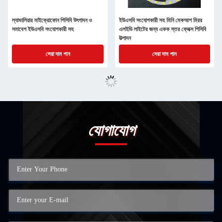
ল্যাভালিয়ার মাইক্রোফোন পিসিবি উৎপাদন ও
ইউএসবি সংযোগকারী সহ মিনি মেকআপ মিরর
সমাবেশ ইউএসবি সংযোগকারী সহ
এলইডি লাইটের জন্য একক স্তর ফ্লেক্স পিসিবি
উত্পাদন
সেরা দাম পান
সেরা দাম পান
যোগাযোগ