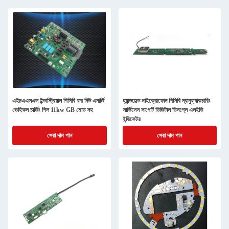
এইচএএসএল ইন্ডাস্ট্রিয়াল পিসিবি ফর নিউ এনার্জি
হ্যান্ডহেল্ড মাইক্রোফোন পিসিবি ম্যানুফ্যাকচারিং
ভেহিকল চার্জিং পিল 11kw GB মোড সহ
সার্ভিসেস সাপোর্ট ডিজিটাল ডিসপ্লে এলইডি
ইন্ডিকেটর
সেরা দাম পান
সেরা দাম পান