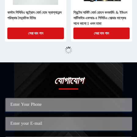
কাস্টম পিসিবিএ কন্ট্রোল বোর্ড হোম অ্যাপ্লায়েন্স
প্রিন্টেড সার্কিট বোর্ড রোহস কনফার্মিং & ইউএল
পরিষ্কার বৈদ্যুতিক হিটার
সার্টিফাইড এফআর-৪ পিসিবিএ সোল্ডার মাস্কের
সাথে কালো 1 ওনস তামা
সেরা দাম পান
সেরা দাম পান
যোগাযোগ