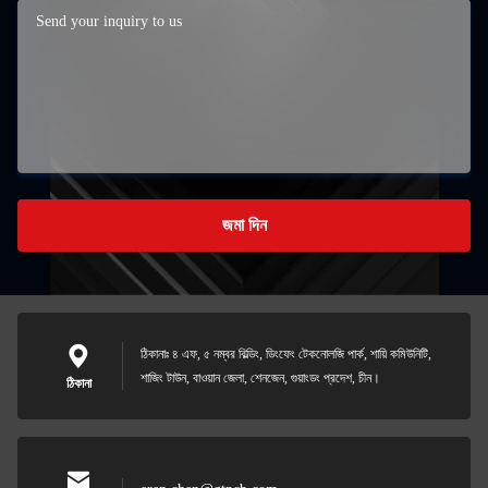
জমা দিন
ঠিকানাঃ ৪ এফ, ৫ নম্বর বিল্ডিং, ডিংফেং টেকনোলজি পার্ক, শায়ি কমিউনিটি,
শাজিং টাউন, বাওয়ান জেলা, শেনজেন, গুয়াংডং প্রদেশ, চীন।
ঠিকানা