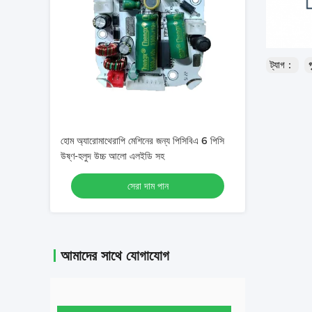
ট্যাগ：
গ
হোম অ্যারোমাথেরাপি মেশিনের জন্য পিসিবিএ 6 পিসি
উষ্ণ-হলুদ উচ্চ আলো এলইডি সহ
সেরা দাম পান
আমাদের সাথে যোগাযোগ