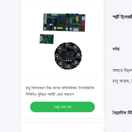
স্মার্ট ইলেক
বর্ণনা
বাজারে বিদ্যু
চালু করেছে, ন
বায়ু বিশুদ্ধকরণ উচ্চ মানের কাস্টমাইজড ইলেকট্রনিক
পিসিবিএ মুদ্রিত সার্কিট বোর্ড সমাবেশ
সেরা দাম পান
বৈদ্যুতিক হিট