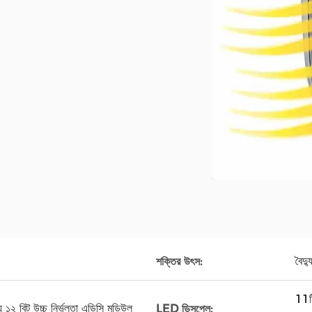
বৈদ্
শক্তির উৎস:
11টি
য ১২ বিট উচ্চ নির্ভুলতা এডিসি মডিউল
LED ডিসপ্লে: