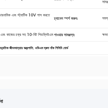
সামঞ
 ডায়নামিক এবং স্ট্যাটিক 10V পাস করতে
সমস্
চ্যানেল স্পর্শ করুন:
য়কাল এবং কাজের চক্র সহ 10-বিট পিডব্লিউএম
ক্ষম
পাওয়ার সামঞ্জস্য:
,
ৈদ্যুতিক জীবনযাত্রার যন্ত্রপাতি
ওডিএম দ্রুত বাঁক পিসিবি বোর্ড
না