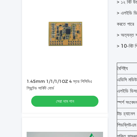
> ১২ বিট উচ
> এলইডি ডিস
করতে পারে
> অত্যন্ত স
> 10-বিট পি
বৈশিষ্ট্য
এডিসি মডি
1.45mm 1/1/1/1OZ 4 স্তর পিসিবিএ
প্রিন্টেড সার্কিট বোর্ড
এলইডি ডিসপ
সেরা দাম পান
স্পর্শ সংবেদ
টাচ চ্যানেল
পিডব্লিউএম
শক্তি সামঞ্জ