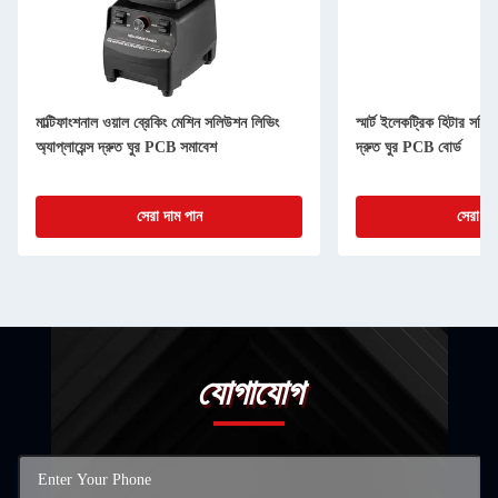
মাল্টিফাংশনাল ওয়াল ব্রেকিং মেশিন সলিউশন লিভিং
স্মার্ট ইলেকট্রিক হিটার সলিউশ
অ্যাপ্লায়েন্স দ্রুত ঘুর PCB সমাবেশ
দ্রুত ঘুর PCB বোর্ড
সেরা দাম পান
সেরা দা
যোগাযোগ