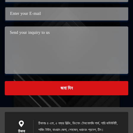
জমা দিন
ঠিকানাঃ ৪ এফ, ৫ নম্বর বিল্ডিং, ডিংফেং টেকনোলজি পার্ক, শায়ি কমিউনিটি,
শাজিং টাউন, বাওয়ান জেলা, শেনজেন, গুয়াংডং প্রদেশ, চীন।
ঠিকানা