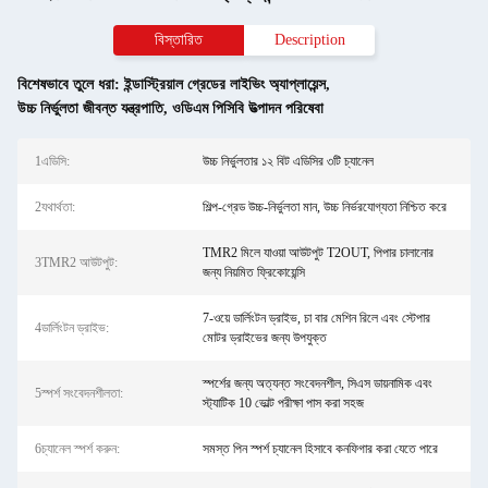
বিস্তারিত
Description
বিশেষভাবে তুলে ধরা:
ইন্ডাস্ট্রিয়াল গ্রেডের লাইভিং অ্যাপ্লায়েন্স
,
উচ্চ নির্ভুলতা জীবন্ত যন্ত্রপাতি
,
ওডিএম পিসিবি উত্পাদন পরিষেবা
1এডিসি:
উচ্চ নির্ভুলতার ১২ বিট এডিসির ৩টি চ্যানেল
2যথার্থতা:
শিল্প-গ্রেড উচ্চ-নির্ভুলতা মান, উচ্চ নির্ভরযোগ্যতা নিশ্চিত করে
TMR2 মিলে যাওয়া আউটপুট T2OUT, পিপার চালানোর
3TMR2 আউটপুট:
জন্য নিয়মিত ফ্রিকোয়েন্সি
7-ওয়ে ডার্লিংটন ড্রাইভ, চা বার মেশিন রিলে এবং স্টেপার
4ডার্লিংটন ড্রাইভ:
মোটর ড্রাইভের জন্য উপযুক্ত
স্পর্শের জন্য অত্যন্ত সংবেদনশীল, সিএস ডায়নামিক এবং
5স্পর্শ সংবেদনশীলতা:
স্ট্যাটিক 10 ভোল্ট পরীক্ষা পাস করা সহজ
6চ্যানেল স্পর্শ করুন:
সমস্ত পিন স্পর্শ চ্যানেল হিসাবে কনফিগার করা যেতে পারে