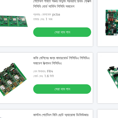
পোর্টেবল শক্তি সঞ্চয় বিদ্যুৎ সরবরাহ রিবড ফ্লেক্স
পিসিবি বোর্ড সার্ভিস পিসিবি সমাবেশ
প্রকার: যোগাযোগ pcba
তামার বেধ: 1 অজ
সেরা দাম পান
কফি মেশিনের জন্য মাদারবোর্ড পিসিবিএ পিসিবিএ
সমাবেশ উত্পাদন পিসিবিএ
বেস উপাদান: FR4
বোর্ড বেধ: 1.6 মিমি
সেরা দাম পান
কাস্টম পোর্টেবল মিনি ছোট অ্যারোমা ডিফিউজার