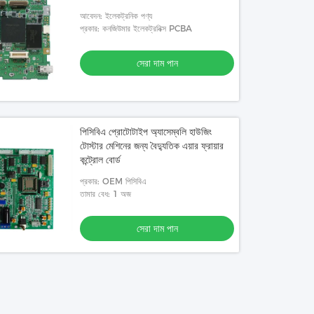
আবেদন: ইলেকট্রনিক পণ্য
প্রকার: কনজিউমার ইলেকট্রনিক্স PCBA
সেরা দাম পান
পিসিবিএ প্রোটোটাইপ অ্যাসেম্বলি হাউজিং
টোস্টার মেশিনের জন্য বৈদ্যুতিক এয়ার ফ্রায়ার
কন্ট্রোল বোর্ড
প্রকার: OEM পিসিবিএ
তামার বেধ: 1 অজ
সেরা দাম পান