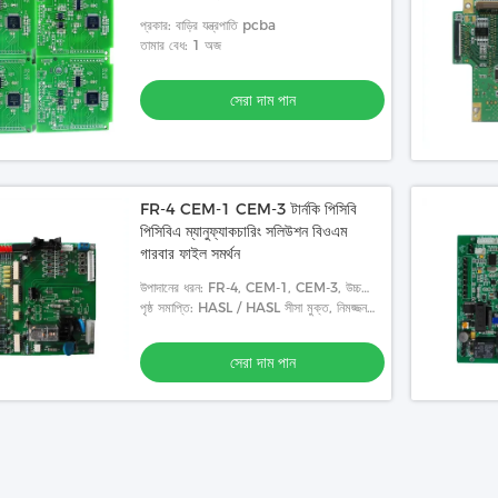
প্রকার: বাড়ির যন্ত্রপাতি pcba
তামার বেধ: 1 অজ
সেরা দাম পান
FR-4 CEM-1 CEM-3 টার্নকি পিসিবি
পিসিবিএ ম্যানুফ্যাকচারিং সলিউশন বিওএম
গারবার ফাইল সমর্থন
উপাদানের ধরন: FR-4, CEM-1, CEM-3, উচ্চ
TG, FR4 হ্যালোজেন মুক্ত, রজার্স
পৃষ্ঠ সমাপ্তি: HASL / HASL সীসা মুক্ত, নিমজ্জন
সিলভার/গোল্ড, OSP, গোল্ড প্লাটিং
সেরা দাম পান