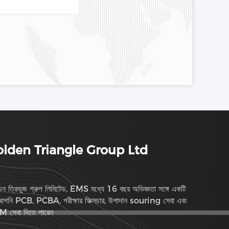
lden Triangle Group Ltd
ডেন ত্রিভুজ গ্রুপ লিমিটেড, EMS মধ্যে 16 বছর অভিজ্ঞতা সঙ্গে একটি
পনি PCB, PCBA, পরীক্ষার ফিক্সচার, উপাদান souring সেবা এবং
 সেবা দিতে পারেন