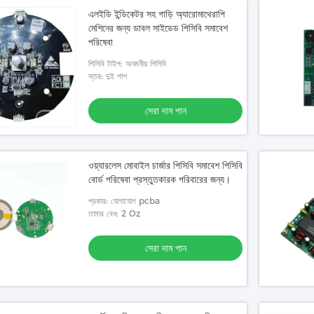
এলইডি ইন্ডিকেটর সহ গাড়ি অ্যারোমাথেরাপি
মেশিনের জন্য ডাবল সাইডেড পিসিবি সমাবেশ
পরিষেবা
পিসিবি টাইপ: অনমনীয় পিসিবি
স্তর: দুই পাশ
সেরা দাম পান
ওয়্যারলেস মোবাইল চার্জার পিসিবি সমাবেশ পিসিবি
বোর্ড পরিষেবা প্রস্তুতকারক পরিবারের জন্য।
প্রকার: যোগাযোগ pcba
তামার বেধ: 2 Oz
সেরা দাম পান