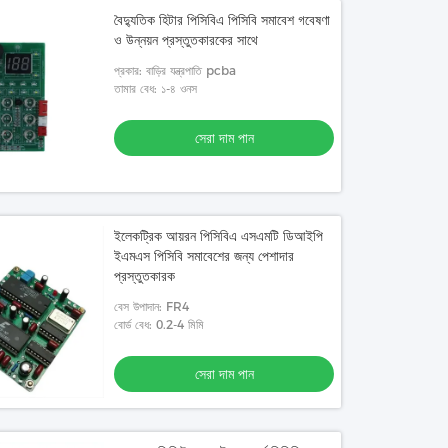
বৈদ্যুতিক হিটার পিসিবিএ পিসিবি সমাবেশ গবেষণা
ও উন্নয়ন প্রস্তুতকারকের সাথে
প্রকার: বাড়ির যন্ত্রপাতি pcba
তামার বেধ: ১-৪ ওনস
সেরা দাম পান
ইলেকট্রিক আয়রন পিসিবিএ এসএমটি ডিআইপি
ইএমএস পিসিবি সমাবেশের জন্য পেশাদার
প্রস্তুতকারক
বেস উপাদান: FR4
বোর্ড বেধ: 0.2-4 মিমি
সেরা দাম পান