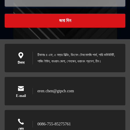
জমা দিন
ঠিকানাঃ ৪ এফ, ৫ নম্বর বিল্ডিং, ডিংফেং টেকনোলজি পার্ক, শায়ি কমিউনিটি,
শাজিং টাউন, বাওয়ান জেলা, শেনজেন, গুয়াংডং প্রদেশ, চীন।
ঠিকানা
eren.chen@gtpcb.com
E-mail
0086-755-85275761
ফোন