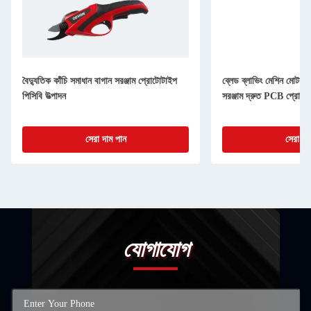
বৈদ্যুতিক কাঁচি সমাধান বাগান সরঞ্জাম প্রোটোটাইপ
ব্লেড ব্লাভিং মেশিন মোটর ক
পিসিবি উত্পাদন
সরঞ্জাম দ্রুত PCB প্রোটো
সেরা দাম পান
সেরা দা
যোগাযোগ