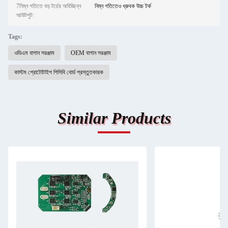
7নিম্ন গতিতে বড় টর্চের অবিচ্ছিন্ন
নিম্ন গতিতেও ধ্রুবক উচ্চ টর্ক
আউটপুট:
Tags:
ওডিএম বাগান সরঞ্জাম
OEM বাগান সরঞ্জাম
কাস্টম প্রোটোটাইপ পিসিবি বোর্ড প্রস্তুতকারক
Similar Products