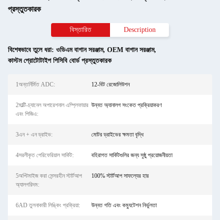
প্রস্তুতকারক
বিস্তারিত
Description
বিশেষভাবে তুলে ধরা:
ওডিএম বাগান সরঞ্জাম
,
OEM বাগান সরঞ্জাম
,
কাস্টম প্রোটোটাইপ পিসিবি বোর্ড প্রস্তুতকারক
1অন্তর্নির্মিত ADC:
12-বিট রেজোলিউশন
2মাল্টি-চ্যানেল অপারেশনাল এম্প্লিফায়ার
উন্নত অ্যানালগ সংকেত প্রক্রিয়াকরণ
এবং পিজিএ:
3এন + এন ড্রাইভ:
মোটর ড্রাইভের ক্ষমতা বৃদ্ধি
4সরলীকৃত পেরিফেরিয়াল সার্কিট:
বহিরাগত সার্কিটগুলির জন্য সুষ্ঠু প্রয়োজনীয়তা
5অপ্টিমাইজ করা সেন্সরহীন স্টার্টআপ
100% স্টার্টআপ সাফল্যের হার
অ্যালগরিদম:
6AD তুলনাকারী লিঙ্কিং প্রক্রিয়া:
উন্নত গতি এবং কম্যুটেশন নির্ভুলতা