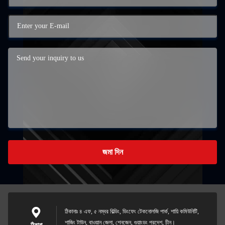
জমা দিন
ঠিকানাঃ ৪ এফ, ৫ নম্বর বিল্ডিং, ডিংফেং টেকনোলজি পার্ক, শায়ি কমিউনিটি,
শাজিং টাউন, বাওয়ান জেলা, শেনজেন, গুয়াংডং প্রদেশ, চীন।