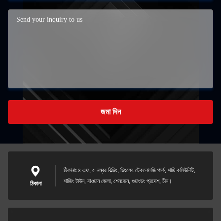
জমা দিন
ঠিকানাঃ ৪ এফ, ৫ নম্বর বিল্ডিং, ডিংফেং টেকনোলজি পার্ক, শায়ি কমিউনিটি,
শাজিং টাউন, বাওয়ান জেলা, শেনজেন, গুয়াংডং প্রদেশ, চীন।
ঠিকানা