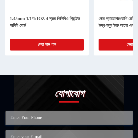
1.45mm 1/1/1/1OZ 4 স্তর পিসিবিএ প্রিন্টেড
হোম অ্যারোমাথেরাপি মেশিনে
সার্কিট বোর্ড
উষ্ণ-হলুদ উচ্চ আলো এলইড
সেরা দাম পান
সেরা দা
যোগাযোগ