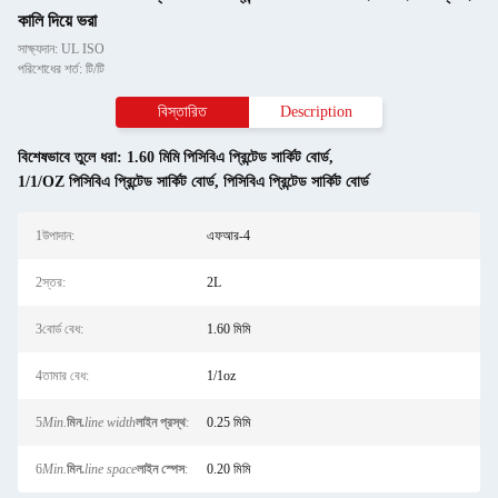
কালি দিয়ে ভরা
সাক্ষ্যদান: UL ISO
পরিশোধের শর্ত: টি/টি
বিস্তারিত
Description
বিশেষভাবে তুলে ধরা:
1.60 মিমি পিসিবিএ প্রিন্টেড সার্কিট বোর্ড
,
1/1/OZ পিসিবিএ প্রিন্টেড সার্কিট বোর্ড
,
পিসিবিএ প্রিন্টেড সার্কিট বোর্ড
1উপাদান:
এফআর-4
2স্তর:
2L
3বোর্ড বেধ:
1.60 মিমি
4তামার বেধ:
1/1oz
5
Min.
মিন.
line width
লাইন প্রস্থ
:
0.25 মিমি
6
Min.
মিন.
line space
লাইন স্পেস
:
0.20 মিমি