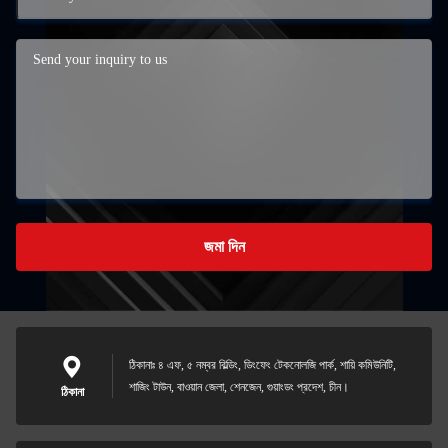
জমা দিন
ঠিকানাঃ ৪ এফ, ৫ নম্বর বিল্ডিং, ডিংফেং টেকনোলজি পার্ক, শায়ি কমিউনিটি,
শাজিং টাউন, বাওয়ান জেলা, শেনজেন, গুয়াংডং প্রদেশ, চীন।
ঠিকানা