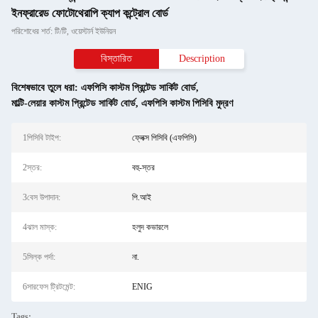
ইনফ্রারেড ফোটোথেরাপি ক্যাপ কন্ট্রোল বোর্ড
পরিশোধের শর্ত: টি/টি, ওয়েস্টার্ন ইউনিয়ন
বিস্তারিত
Description
বিশেষভাবে তুলে ধরা:
এফপিসি কাস্টম প্রিন্টেড সার্কিট বোর্ড
,
মাল্টি-লেয়ার কাস্টম প্রিন্টেড সার্কিট বোর্ড
,
এফপিসি কাস্টম পিসিবি মুদ্রণ
1পিসিবি টাইপ:
ফ্লেক্স পিসিবি (এফপিসি)
2স্তর:
বহু-স্তর
3বেস উপাদান:
পি.আই
4ঝাল মাস্ক:
হলুদ কভারলে
5সিল্ক পর্দা:
না.
6সারফেস ট্রিটমেন্ট:
ENIG
Tags: