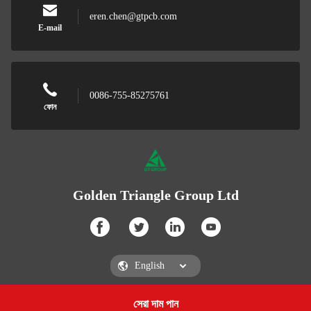
eren.chen@gtpcb.com
E-mail
0086-755-85275761
ফোন
Golden Triangle Group Ltd
সেরা দাম পান
Get a Quote
Golden Triangle Group Ltd