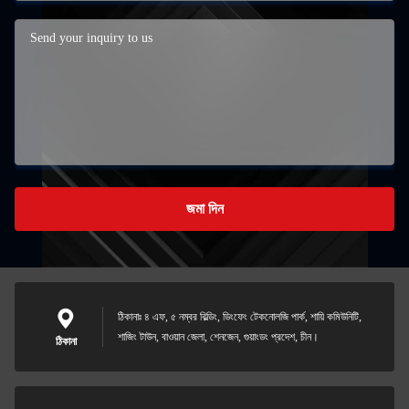
জমা দিন
ঠিকানাঃ ৪ এফ, ৫ নম্বর বিল্ডিং, ডিংফেং টেকনোলজি পার্ক, শায়ি কমিউনিটি,
শাজিং টাউন, বাওয়ান জেলা, শেনজেন, গুয়াংডং প্রদেশ, চীন।
ঠিকানা