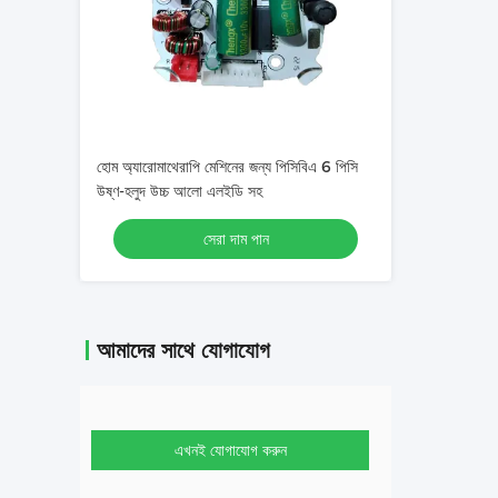
হোম অ্যারোমাথেরাপি মেশিনের জন্য পিসিবিএ 6 পিসি
উষ্ণ-হলুদ উচ্চ আলো এলইডি সহ
সেরা দাম পান
আমাদের সাথে যোগাযোগ
এখনই যোগাযোগ করুন