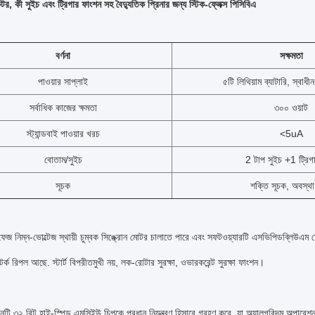
টর, কী সুইচ এবং ট্রিগার ফাংশন সহ বৈদ্যুতিক প্রিনার জন্য স্টিক-ফ্লেক্স পিসিবিএ
বর্ণনা
সক্ষমতা
পাওয়ার সাপ্লাই
৫টি লিথিয়াম ব্যাটারি, স্বাধীন
সর্বাধিক কাজের ক্ষমতা
৩০০ ওয়াট
স্ট্যান্ডবাই পাওয়ার খরচ
<5uA
বোতাম/সুইচ
2 টাপ সুইচ +1 ট্রিগ
সূচক
শক্তি সূচক, অবস্থা
েজ নিম্ন-ভোল্টেজ স্থায়ী চুম্বক সিঙ্ক্রোন মোটর চালাতে পারে এবং সফটওয়্যারটি এসভিপিডব্লিউএম 
্ক রিপল আছে. স্টার্ট বিপরীতমুখী নয়, লক-রোটার সুরক্ষা, ওভারকরেন্ট সুরক্ষা ফাংশন।
নটি ৩২ বিট হাই-স্পিড এমসিইউ চিপকে প্রধান নিয়ন্ত্রণ হিসাবে গ্রহণ করে, যা অ্যালগরিদম অপারেশন শ