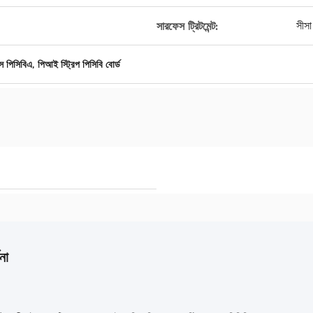
সীস
সারফেস ট্রিটমেন্ট:
,
্স পিসিবিএ
পিআই স্ট্রিপ পিসিবি বোর্ড
না