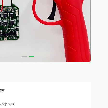
স্তর
, হলুদ রঙের