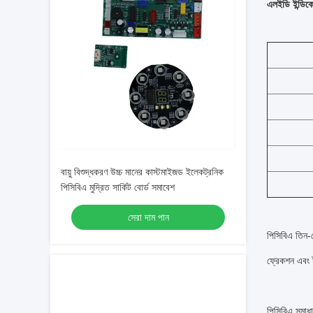
এলইডি ইন্ডিকে
বায়ু বিশুদ্ধকরণ উচ্চ মানের কাস্টমাইজড ইলেকট্রনিক
পিসিবিএ মুদ্রিত সার্কিট বোর্ড সমাবেশ
সেরা দাম পান
পিসিবিএ তিন-ফ
ফ্রেকশন এবং টর
পিসিবিএ সমাধা