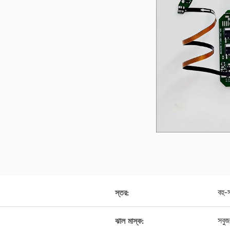
বহু-
স্তর:
সবুজ
ঝাল মাস্ক: