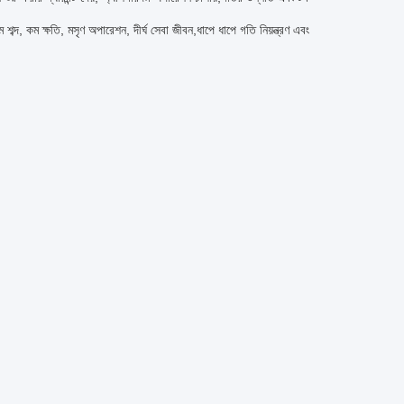
শব্দ, কম ক্ষতি, মসৃণ অপারেশন, দীর্ঘ সেবা জীবন,ধাপে ধাপে গতি নিয়ন্ত্রণ এবং