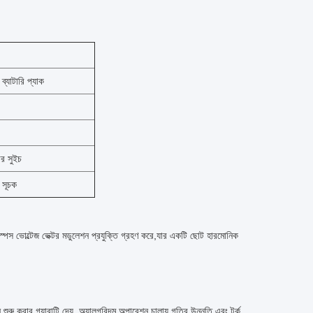
 ব্যাটারি প্যাক
ার সুইচ
 সূচক
স্পেস ভোল্টেজ ভেক্টর মডুলেশন প্রযুক্তি গ্রহণ করে,যার একটি ছোট হারমোনিক
ুরু করার গ্যারান্টি দেয়, অ্যালগরিদম অপারেশন চালায়,গতির উন্নতি এবং টর্ক