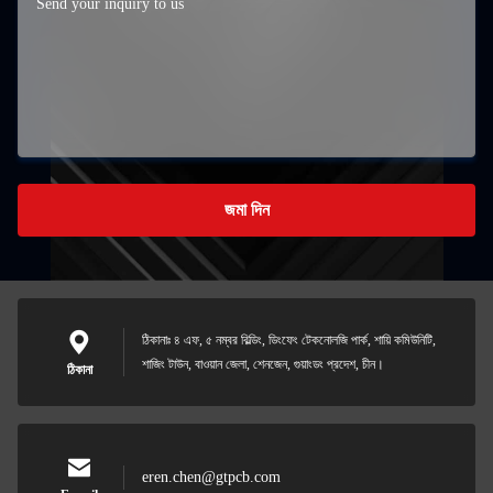
জমা দিন
ঠিকানাঃ ৪ এফ, ৫ নম্বর বিল্ডিং, ডিংফেং টেকনোলজি পার্ক, শায়ি কমিউনিটি,
শাজিং টাউন, বাওয়ান জেলা, শেনজেন, গুয়াংডং প্রদেশ, চীন।
ঠিকানা
eren.chen@gtpcb.com