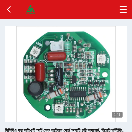
1
/
1
পিসিবিএ ফর আইওটি স্মার্ট সেফ কন্ট্রোল বোর্ড অ্যান্টি-চুরি অ্যালার্ম, রিমোট মনিটরিং,