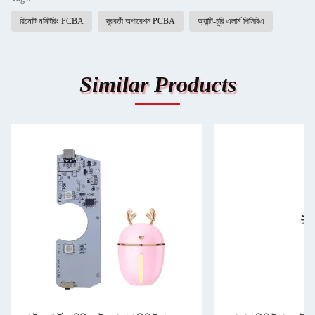
রিমোট মনিটরিং PCBA
দূরবর্তী অপারেশন PCBA
অ্যান্টি-চুরি এলার্ম পিসিবিএ
Similar Products