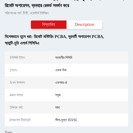
রিমোট অপারেশন, ব্যবহার রেকর্ড সমর্থন করে
পরিশোধের শর্ত: টি/টি, ওয়েস্টার্ন ইউনিয়ন
বিস্তারিত
Description
বিশেষভাবে তুলে ধরা:
রিমোট মনিটরিং PCBA
,
দূরবর্তী অপারেশন PCBA
,
অ্যান্টি-চুরি এলার্ম পিসিবিএ
1পিসিবি টাইপ:
অনমনীয় পিসিবি
2স্তর:
একক দিক
3বেস উপাদান:
এফআর-4
4ঝাল মাস্ক:
সবুজ
5সিল্ক পর্দা:
সাদা
6সারফেস ট্রিটমেন্ট:
সীসা-মুক্ত HASL
Tags: