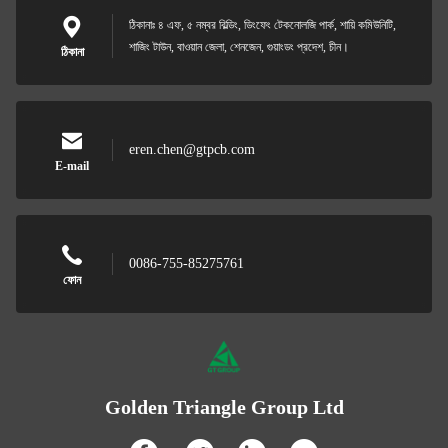
ঠিকানাঃ ৪ এফ, ৫ নম্বর বিল্ডিং, ডিংফেং টেকনোলজি পার্ক, শায়ি কমিউনিটি,
শাজিং টাউন, বাওয়ান জেলা, শেনজেন, গুয়াংডং প্রদেশ, চীন।
ঠিকানা
eren.chen@gtpcb.com
E-mail
0086-755-85275761
ফোন
Golden Triangle Group Ltd