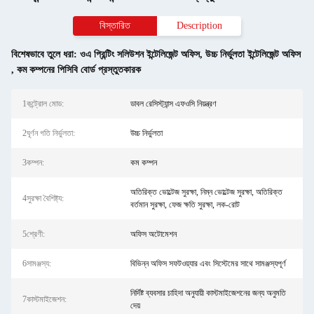
বিস্তারিত
Description
বিশেষভাবে তুলে ধরা:
ওএ প্রিন্টিং সলিউশন ইন্টেলিজেন্ট অফিস
,
উচ্চ নির্ভুলতা ইন্টেলিজেন্ট অফিস
,
কম কম্পনের পিসিবি বোর্ড প্রস্তুতকারক
1কন্ট্রোল মোড:
ডাবল রেসিস্ট্যান্স এফওসি নিয়ন্ত্রণ
2ঘূর্ণন গতি নির্ভুলতা:
উচ্চ নির্ভুলতা
3কম্পন:
কম কম্পন
অতিরিক্ত ভোল্টেজ সুরক্ষা, নিম্ন ভোল্টেজ সুরক্ষা, অতিরিক্ত
4সুরক্ষা বৈশিষ্ট্য:
বর্তমান সুরক্ষা, ফেজ ক্ষতি সুরক্ষা, লক-রোট
5শ্রেণী:
অফিস অটোমেশন
6সামঞ্জস্য:
বিভিন্ন অফিস সফটওয়্যার এবং সিস্টেমের সাথে সামঞ্জস্যপূর্ণ
নির্দিষ্ট ব্যবসার চাহিদা অনুযায়ী কাস্টমাইজেশনের জন্য অনুমতি
7কাস্টমাইজেশন:
দেয়