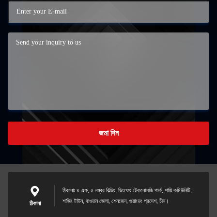
জমা দিন
ঠিকানাঃ ৪ এফ, ৫ নম্বর বিল্ডিং, ডিংফেং টেকনোলজি পার্ক, শায়ি কমিউনিটি,
শাজিং টাউন, বাওয়ান জেলা, শেনজেন, গুয়াংডং প্রদেশ, চীন।
ঠিকানা