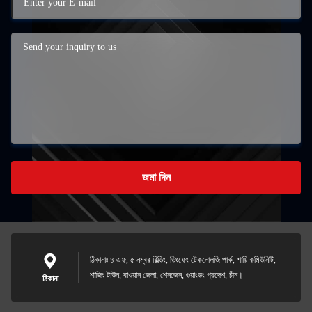
জমা দিন
ঠিকানাঃ ৪ এফ, ৫ নম্বর বিল্ডিং, ডিংফেং টেকনোলজি পার্ক, শায়ি কমিউনিটি,
শাজিং টাউন, বাওয়ান জেলা, শেনজেন, গুয়াংডং প্রদেশ, চীন।
ঠিকানা