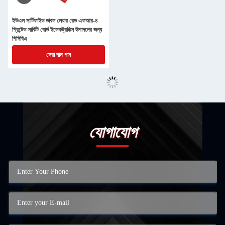
ইউএল সার্টিফাইড ডাবল লেয়ার রেড এফআর-৪
প্রিন্টেড সার্কিট বোর্ড ইলেকট্রনিক্স উত্পাদনের জন্য
পিসিবিএ
সেরা দাম পান
যোগাযোগ