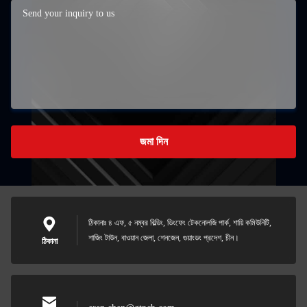
জমা দিন
ঠিকানাঃ ৪ এফ, ৫ নম্বর বিল্ডিং, ডিংফেং টেকনোলজি পার্ক, শায়ি কমিউনিটি,
শাজিং টাউন, বাওয়ান জেলা, শেনজেন, গুয়াংডং প্রদেশ, চীন।
ঠিকানা