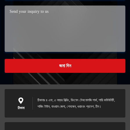
জমা দিন
ঠিকানাঃ ৪ এফ, ৫ নম্বর বিল্ডিং, ডিংফেং টেকনোলজি পার্ক, শায়ি কমিউনিটি,
শাজিং টাউন, বাওয়ান জেলা, শেনজেন, গুয়াংডং প্রদেশ, চীন।
ঠিকানা