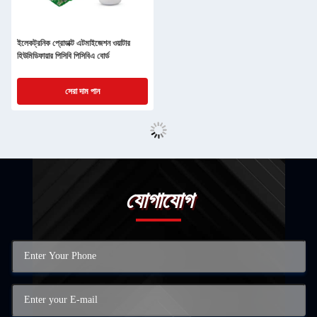
ইলেকট্রনিক প্রোডাক্ট এটমাইজেশন ওয়াটার
হিউমিডিফায়ার পিসিবি পিসিবিএ বোর্ড
সেরা দাম পান
যোগাযোগ