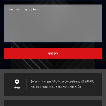
জমা দিন
ঠিকানাঃ ৪ এফ, ৫ নম্বর বিল্ডিং, ডিংফেং টেকনোলজি পার্ক, শায়ি কমিউনিটি,
শাজিং টাউন, বাওয়ান জেলা, শেনজেন, গুয়াংডং প্রদেশ, চীন।
ঠিকানা