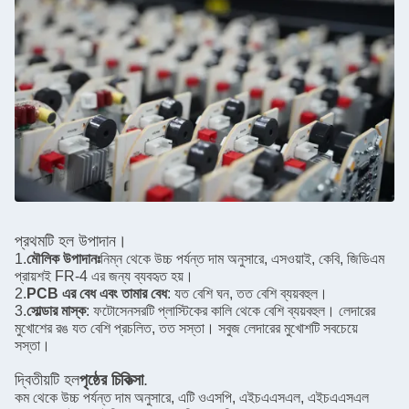
প্রথমটি হল উপাদান।
1.
মৌলিক উপাদানঃ
নিম্ন থেকে উচ্চ পর্যন্ত দাম অনুসারে, এসওয়াই, কেবি, জিডিএম
প্রায়শই FR-4 এর জন্য ব্যবহৃত হয়।
2.
PCB এর বেধ এবং তামার বেধ
: যত বেশি ঘন, তত বেশি ব্যয়বহুল।
3.
সোল্ডার মাস্ক
: ফটোসেনসরটি প্লাস্টিকের কালি থেকে বেশি ব্যয়বহুল। লেদারের
মুখোশের রঙ যত বেশি প্রচলিত, তত সস্তা। সবুজ লেদারের মুখোশটি সবচেয়ে
সস্তা।
দ্বিতীয়টি হল
পৃষ্ঠের চিকিত্সা
.
কম থেকে উচ্চ পর্যন্ত দাম অনুসারে, এটি ওএসপি, এইচএএসএল, এইচএএসএল