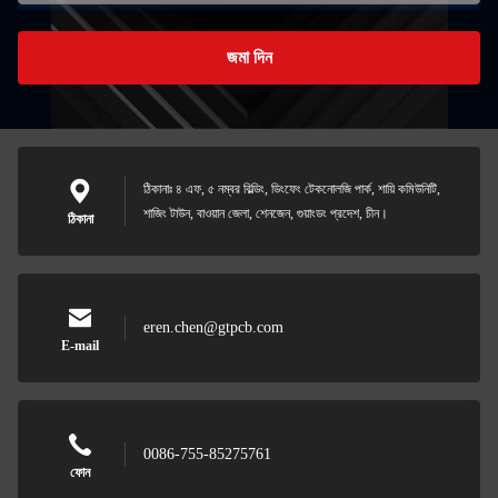
জমা দিন
ঠিকানাঃ ৪ এফ, ৫ নম্বর বিল্ডিং, ডিংফেং টেকনোলজি পার্ক, শায়ি কমিউনিটি,
শাজিং টাউন, বাওয়ান জেলা, শেনজেন, গুয়াংডং প্রদেশ, চীন।
ঠিকানা
eren.chen@gtpcb.com
E-mail
0086-755-85275761
ফোন