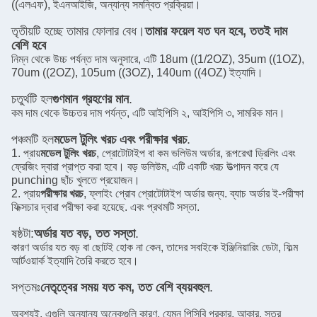
((এলএফ), ইএনআইজি, অন্যান্য সমন্বিত প্রক্রিয়া।
তৃতীয়টি হচ্ছে তামার ফোলার বেধ।
তামার ফয়েল যত ঘন হবে, ততই দাম
বেশি হবে
নিম্ন থেকে উচ্চ পর্যন্ত দাম অনুসারে, এটি 18um ((1/2OZ), 35um ((1OZ),
70um ((2OZ), 105um ((3OZ), 140um ((4OZ) ইত্যাদি।
চতুর্থটি হল
গুণমান গ্রহণের মান
.
কম দাম থেকে উচ্চতর দাম পর্যন্ত, এটি আইপিসি ২, আইপিসি ৩, সামরিক মান।
পঞ্চমটি হল
মডেল টুলিং খরচ এবং পরীক্ষার খরচ
.
1. প্রায়
মডেল টুলিং খরচ
, প্রোটোটাইপ বা কম ভলিউম অর্ডার, রূপরেখা ড্রিলিং এবং
ফ্রেজিং দ্বারা প্রাপ্ত করা হবে। বড় ভলিউম, এটি একটি খরচ উত্পাদন করে যে
punching ছাঁচ খুলতে প্রয়োজন।
2. প্রায়
পরীক্ষার খরচ
, ফ্লাইং প্রোব প্রোটোটাইপ অর্ডার জন্য. ব্যাচ অর্ডার ই-পরীক্ষা
ফিক্সচার দ্বারা পরীক্ষা করা হয়েছে. এবং প্রথমটি সস্তা.
ষষ্ঠটা:
অর্ডার যত বড়, তত সস্তা
.
কারণ অর্ডার যত বড় বা ছোটই হোক না কেন, তাদের সবাইকে ইঞ্জিনিয়ারিং ডেটা, ফিল্ম
আর্টওয়ার্ক ইত্যাদি তৈরি করতে হবে।
সপ্তমঃ
নেতৃত্বের সময় যত কম, তত বেশি ব্যয়বহুল
.
অবশ্যই, এগুলি অন্যান্য অনেকগুলি কারণ, যেমন পিসিবি প্রকার, আকার, স্তর