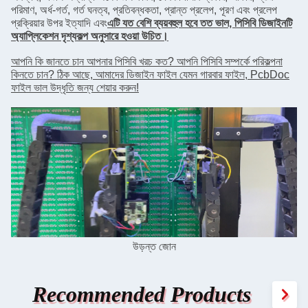
পরিমাণ, অর্ধ-গর্ত, গর্ত ঘনত্ব, প্রতিবন্ধকতা, প্রান্ত প্রলেপ, পূরণ এবং প্রলেপ
প্রক্রিয়ার উপর ইত্যাদি এবং
এটি যত বেশি ব্যয়বহুল হবে তত ভাল, পিসিবি ডিজাইনটি
অ্যাপ্লিকেশন দৃশ্যকল্প অনুসারে হওয়া উচিত।
আপনি কি জানতে চান আপনার পিসিবি খরচ কত? আপনি পিসিবি সম্পর্কে পরিকল্পনা
কিনতে চান? ঠিক আছে, আমাদের ডিজাইন ফাইল যেমন গারবার ফাইল, PcbDoc
ফাইল ভাল উদ্ধৃতি জন্য শেয়ার করুন!
উড়ন্ত জোন
Recommended Products