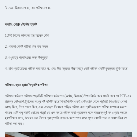
3. কোন ফিক্সচার খরচ, কম পরীক্ষার খরচ
ফ্লাইং প্রোব টেস্টের ত্রুটি
1টেস্ট পিনের ভাঙ্গনের হার অনেক বেশি
2. পাতলা প্লেট পরীক্ষা পিন লাফ সহজ
3. শুধুমাত্র প্রুফিংয়ের জন্য উপযুক্ত
4. চাপ প্রতিরোধের পরীক্ষা করা যাবে না, এবং উচ্চ স্তরের উচ্চ ঘনত্ব বোর্ড পরীক্ষা একটি বৃহত্তর ঝুঁকি আছে
পরীক্ষার ফ্রেম দ্বারা বৈদ্যুতিক পরীক্ষা
পরীক্ষার কাঠামো পরীক্ষার পদ্ধতিটি পরীক্ষার কাঠামোর (অর্থাৎ, ফিক্সচার) উপর নির্ভর করে যাচাই করে যে PCB এর
বিভিন্ন নেটওয়ার্ক ট্র্যাকের মধ্যে শর্ট সার্কিট আছে কিনা,পিসিবি একই নেটওয়ার্ক থেকে প্রতিটি পিএডিতে খোলা
আছে কিনা, ভিসা খোলা কিনা, এবং এছাড়াও নিরোধক শক্তি পরীক্ষা এবং প্রতিবন্ধকতা পরীক্ষা সম্পাদন করতে
পারেন।এটা শুধু সার্কিট বোর্ডের পয়েন্ট যে এক সময়ে পরীক্ষা করা প্রয়োজন সঙ্গে সামঞ্জস্যপূর্ণ সব প্রোব করতে
হয়পরীক্ষার সময়, উপরের এবং নীচের প্রান্তগুলি চাপানো যেতে পারে যাতে পুরো বোর্ডটি ভাল বা খারাপ কিনা তা
পরীক্ষা করা যায়।