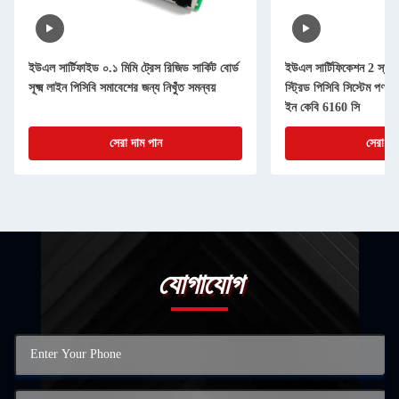
ইউএল সার্টিফাইড ০.১ মিমি ট্রেস রিজিড সার্কিট বোর্ড
ইউএল সার্টিফিকেশন 2 স্তর 0
সূক্ষ্ম লাইন পিসিবি সমাবেশের জন্য নিখুঁত সমন্বয়
স্ট্রিড পিসিবি সিস্টেম পণ্য
ইন কেবি 6160 সি
সেরা দাম পান
সেরা দা
যোগাযোগ