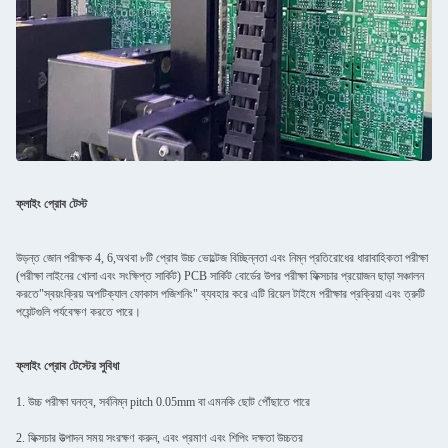
ফ্লাইং প্রোব টেস্ট
উড়ন্ত জোন পরীক্ষক 4, 6,অথবা ৮টি প্রোব উচ্চ ভোল্টেজ বিচ্ছিন্নতা এবং নিম্ন প্রতিরোধের ধারাবাহিকতা পরীক্ষা
(পরীক্ষা লাইনের খোলা এবং সংক্ষিপ্ত সার্কিট) PCB সার্কিট বোর্ডের উপর পরীক্ষা ফিক্সচার প্রয়োজন ছাড়া সঞ্চালন
করতে"স্বয়ংক্রিয় অপটিক্যাল ফোকাস পজিশনিং" ব্যবহার করে এটি রিয়েল টাইমে পরীক্ষার প্রক্রিয়া এবং ত্রুটি
পয়েন্টগুলি পর্যবেক্ষণ করতে পারে।
ফ্লাইং প্রোব টেস্টের সুবিধা
1. উচ্চ পরীক্ষা ঘনত্ব, সর্বনিম্ন pitch 0.05mm বা এমনকি ছোট পৌঁছাতে পারে
2. ফিক্সচার উত্পাদন সময় সংরক্ষণ করুন, এবং প্রমাণ এবং শিপিং দক্ষতা উচ্চতর