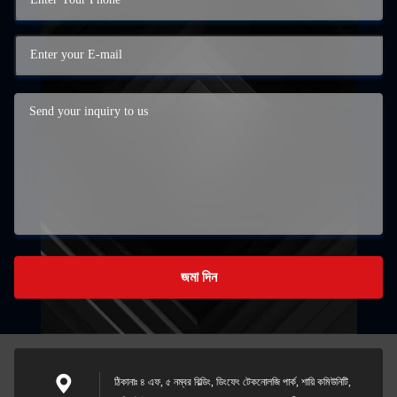
জমা দিন
ঠিকানাঃ ৪ এফ, ৫ নম্বর বিল্ডিং, ডিংফেং টেকনোলজি পার্ক, শায়ি কমিউনিটি,