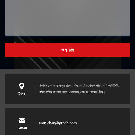
জমা দিন
ঠিকানাঃ ৪ এফ, ৫ নম্বর বিল্ডিং, ডিংফেং টেকনোলজি পার্ক, শায়ি কমিউনিটি,
শাজিং টাউন, বাওয়ান জেলা, শেনজেন, গুয়াংডং প্রদেশ, চীন।
ঠিকানা
eren.chen@gtpcb.com
E-mail