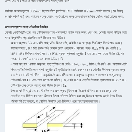
ঢাকনা নেই যা ঢালাইয়ের পরে উপাদানগুলির স্থানচ্যুতির ফলে
সর্বনিম্ন উপাদান দূরত্ব 0.25mm হিসাবে সীমা (বর্তমান SMT প্রক্রিয়া 0.25mm অর্জন করতে।20 কিন্তু
গুণমান আদর্শ নয়) এবং প্যাডের মধ্যে লোডিং প্রতিরোধের জন্য তেল বা কভার ফিল্ম লোডিং প্রতিরোধের জন্য.
উত্পাদনযোগ্যতার জন্য স্টেনসিল ডিজাইন
সোল্ডার পেস্ট প্রিন্টিংয়ের পরে স্টেনসিলকে আরও ভালভাবে গঠিত করার জন্য, বেধ এবং খোলার নকশা নির্বাচন করার
সময় নিম্নলিখিত প্রয়োজনীয়তাগুলি বিবেচনা করা উচিত।
আকার অনুপাত 3/২ এর বেশিঃ ফাইন-পিচ কিউএফপি, আইসি এবং অন্যান্য পিন টাইপ ডিভাইসের জন্য।
উদাহরণস্বরূপ, 0.4 পিচ কিউএফপি (ক্যাড ফ্ল্যাট প্যাকেজ) প্যাডের প্রস্থ 0.22 মিমি এবং দৈর্ঘ্য 1.5
মিমি। যদি স্টেনসিল খোল 0 হয়।২০ মিমি, প্রস্থ-স্থলতা অনুপাত 1 এর চেয়ে কম হওয়া উচিত।5, যার
মানে নেট বেধ 0 এর চেয়ে কম হওয়া উচিত।13.
এলাকা অনুপাত (এলাকা অনুপাত) দুই তৃতীয়াংশের বেশিঃ ০৪০২, ০২০১, বিজিএ, সিএসপি এবং অন্যান্য ছোট
পিন শ্রেণীর ডিভাইসের এলাকা অনুপাত দুই তৃতীয়াংশের বেশি, যেমন ০৪০২ শ্রেণীর উপাদান প্যাডের জন্য
০.৬ * ০।4 যদি স্টেনসিল 1 অনুযায়ী২/৩ এর বেশি এলাকার অনুপাত অনুসারে খোলা গর্তের সংখ্যা জানুন
নেটওয়ার্ক বেধ T 0 এর চেয়ে কম হওয়া উচিত।18, একই 0201 শ্রেণীর উপাদান প্যাড জন্য 0.35 * 0.3
নেটওয়ার্ক বেধ থেকে প্রাপ্ত করা উচিত 0 কম।12.
উপরের দুইটি পয়েন্ট থেকে স্টেনসিল বেধ এবং প্যাড (উপাদান) নিয়ন্ত্রণ টেবিল বের করার জন্য, যখন
স্টেনসিল বেধ সীমিত হয় তখন কীভাবে টিনের পরিমাণ নিশ্চিত করা যায়,কিভাবে সোল্ডার জয়েন্ট উপর টিনের
পরিমাণ নিশ্চিত করতে, যা স্টেন্সিল ডিজাইন শ্রেণীবিভাগে পরে আলোচনা করা হবে।