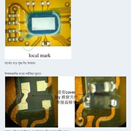
মার্কের পরে সূক্ষ্ম পিচ উপাদান
উপাদানগুলির মধ্যে সর্বনিম্ন দূরত্ব