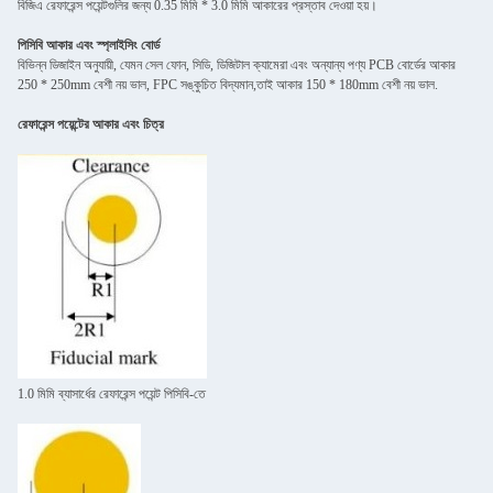
বিজিএ রেফারেন্স পয়েন্টগুলির জন্য 0.35 মিমি * 3.0 মিমি আকারের প্রস্তাব দেওয়া হয়।
পিসিবি আকার এবং স্প্লাইসিং বোর্ড
বিভিন্ন ডিজাইন অনুযায়ী, যেমন সেল ফোন, সিডি, ডিজিটাল ক্যামেরা এবং অন্যান্য পণ্য PCB বোর্ডের আকার
250 * 250mm বেশী নয় ভাল, FPC সঙ্কুচিত বিদ্যমান,তাই আকার 150 * 180mm বেশী নয় ভাল.
রেফারেন্স পয়েন্টের আকার এবং চিত্র
1.0 মিমি ব্যাসার্ধের রেফারেন্স পয়েন্ট পিসিবি-তে