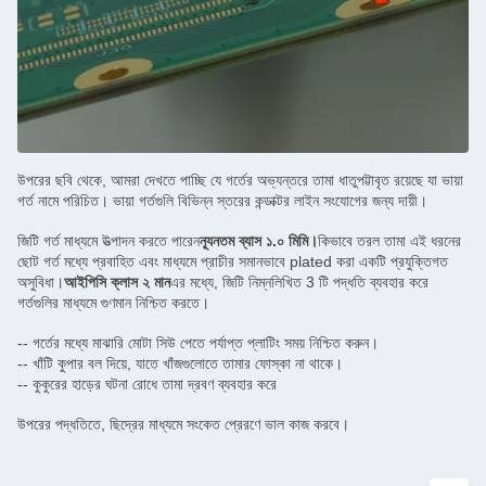
উপরের ছবি থেকে, আমরা দেখতে পাচ্ছি যে গর্তের অভ্যন্তরে তামা ধাতুপট্টাবৃত রয়েছে যা ভায়া
গর্ত নামে পরিচিত। ভায়া গর্তগুলি বিভিন্ন স্তরের কন্ডাক্টর লাইন সংযোগের জন্য দায়ী।
জিটি গর্ত মাধ্যমে উত্পাদন করতে পারেন
ন্যূনতম ব্যাস ১.০ মিমি।
কিভাবে তরল তামা এই ধরনের
ছোট গর্ত মধ্যে প্রবাহিত এবং মাধ্যমে প্রাচীর সমানভাবে plated করা একটি প্রযুক্তিগত
অসুবিধা।
আইপিসি ক্লাস ২ মান
এর মধ্যে, জিটি নিম্নলিখিত 3 টি পদ্ধতি ব্যবহার করে
গর্তগুলির মাধ্যমে গুণমান নিশ্চিত করতে।
-- গর্তের মধ্যে মাঝারি মোটা সিউ পেতে পর্যাপ্ত প্লাটিং সময় নিশ্চিত করুন।
-- খাঁটি কুপার বল দিয়ে, যাতে খাঁজগুলোতে তামার ফোস্কা না থাকে।
-- কুকুরের হাড়ের ঘটনা রোধে তামা দ্রবণ ব্যবহার করে
উপরের পদ্ধতিতে, ছিদ্রের মাধ্যমে সংকেত প্রেরণে ভাল কাজ করবে।