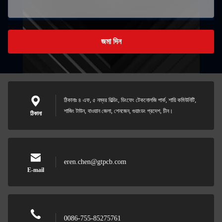
জমা দিন
ঠিকানাঃ ৪ এফ, ৫ নম্বর বিল্ডিং, ডিংফেং টেকনোলজি পার্ক, শায়ি কমিউনিটি,
শাজিং টাউন, বাওয়ান জেলা, শেনজেন, গুয়াংডং প্রদেশ, চীন।
ঠিকানা
eren.chen@gtpcb.com
E-mail
0086-755-85275761