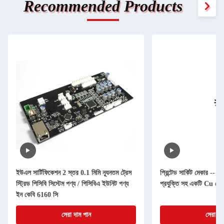
Recommended Products
ইউএল সার্টিফিকেশন 2 স্তর 0.1 মিমি ন্যূনতম ট্রেস
প্রিন্টেড সার্কিট মেকার -- থা
স্ট্রিড পিসিবি সিস্টেম পণ্য / পিসিবিএ ইউনিট পণ্য
প্রযুক্তি সহ একটি Cu ব
ইন কেবি 6160 সি
সেরা দাম পান
সেরা দা