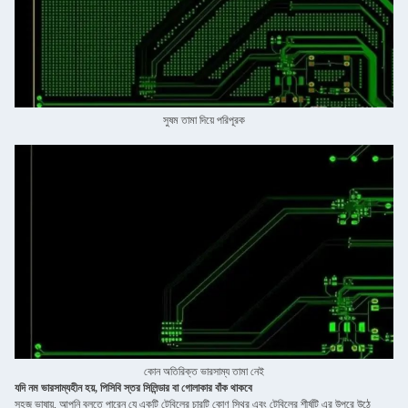
সুষম তামা দিয়ে পরিপূরক
কোন অতিরিক্ত ভারসাম্য তামা নেই
যদি নম ভারসাম্যহীন হয়, পিসিবি স্তর সিলিন্ডার বা গোলাকার বাঁক থাকবে
সহজ ভাষায়, আপনি বলতে পারেন যে একটি টেবিলের চারটি কোণ স্থির এবং টেবিলের শীর্ষটি এর উপরে উঠে