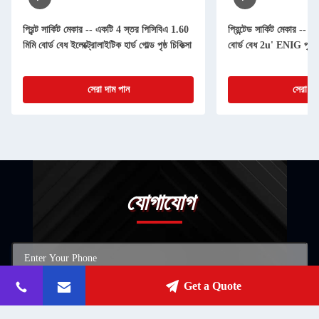
প্রিন্ট সার্কিট মেকার -- একটি 4 স্তর পিসিবিএ 1.60
প্রিন্টেড সার্কিট মেকার -- 
মিমি বোর্ড বেধ ইলেক্ট্রোলাইটিক হার্ড গোল্ড পৃষ্ঠ চিকিত্সা
বোর্ড বেধ 2u' ENIG পৃষ্ঠতল
সেরা দাম পান
সেরা দা
যোগাযোগ
Get a Quote