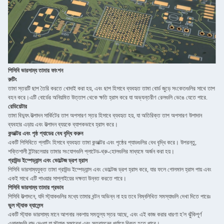
পিসিবি ভারসাম্য তামার ফাংশন
রুটিং
তামা স্তরটি ছাপ তৈরি করতে খোদাই করা হয়, এবং ছাপ হিসাবে ব্যবহৃত তামা বোর্ড জুড়ে সংকেতগুলির সাথে তাপ
বহন করে।এটি বোর্ডের অনিয়মিত উত্তাপ থেকে ক্ষতি হ্রাস করে যা অভ্যন্তরীণ রেলগুলি ভেঙে যেতে পারে.
রেডিয়েটার
তামা বিদ্যুৎ উত্পাদন সার্কিটের তাপ অপসারণ স্তর হিসাবে ব্যবহৃত হয়, যা অতিরিক্ত তাপ অপসারণ উপাদান
ব্যবহার এড়ায় এবং উত্পাদন ব্যয়কে ব্যাপকভাবে হ্রাস করে।
কন্ডাক্টর এবং পৃষ্ঠ প্যাডের বেধ বৃদ্ধি করুন
একটি পিসিবিতে প্লাটিং হিসাবে ব্যবহৃত তামা কন্ডাক্টর এবং পৃষ্ঠের প্যাডগুলির বেধ বৃদ্ধি করে। উপরন্তু,
শক্তিশালী ইন্টারলেয়ার তামার সংযোগগুলি প্লাটেড-থ্রু-হোলগুলির মাধ্যমে অর্জন করা হয়।
গ্রাউন্ড ইম্পেড্যান্স এবং ভোল্টেজ ড্রপ হ্রাস
পিসিবি ভারসাম্যযুক্ত তামা গ্রাউন্ড ইম্পেড্যান্স এবং ভোল্টেজ ড্রপ হ্রাস করে, যার ফলে গোলমাল হ্রাস পায় এবং
একই সাথে এটি পাওয়ার সাপ্লাইয়ের দক্ষতা উন্নত করতে পারে।
পিসিবি ভারসাম্য তামার প্রভাব
পিসিবি উত্পাদনে, যদি স্ট্যাকগুলির মধ্যে তামার বন্টন অভিন্ন না হয় তবে নিম্নলিখিত সমস্যাগুলি দেখা দিতে পারেঃ
ভুল স্ট্যাক ব্যালেন্স
একটি স্ট্যাক ভারসাম্য মানে আপনার নকশায় সমতুল্য স্তর আছে, এবং এই কাজ করার ধারণা হ'ল ঝুঁকিপূর্ণ
এলাকাগুলি বাদ দেওয়া যা স্ট্যাক সমাবেশ এবং স্তরায়নের পর্যায়ে বিকৃত হতে পারে।