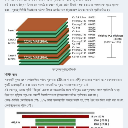
এটি করার সর্বোত্তম উপায় হল বোর্ডের মাঝখানে স্ট্যাক হাউস ডিজাইন শুরু করা এবং সেখানে ঘন স্তর স্থাপন
করা। প্রায়ই,পিসিবি ডিজাইনার কৌশল নীচের অর্ধেক সঙ্গে স্ট্যাকআপ উপরের অর্ধেক প্রতিফলিত হয়.
সমতুল্য সুপারপোজিশন
পিসিবি স্তর
সমস্যাটি মূলত এমন কোরগুলিতে আরও পুরু তামা (50um বা তার বেশি) ব্যবহারের কারণে আসে যেখানে তামার
পৃষ্ঠটি ভারসাম্যহীন, এবং আরও খারাপ, মডেলটিতে প্রায় কোনও তামার পূরণ নেই।
এই ক্ষেত্রে, তামার পৃষ্ঠটি "মিথ্যা" এলাকা বা সমতলগুলির সাথে পরিপূরক করা প্রয়োজন যাতে প্যাটার্নের মধ্যে
প্রিপ্রেগ ছড়িয়ে পড়া এবং পরবর্তী ডিলামিনেশন বা ইন্টারলেয়ার শর্টকে প্রতিরোধ করা যায়।
কোনও পিসিবি ডেলামিনেশন নেইঃ 85% তামা অভ্যন্তরীণ স্তরে ভরাট হয়, তাই প্রিপ্রেগ দিয়ে ভরাট করা যথেষ্ট,
ডেলামিনেশনের ঝুঁকি নেই।