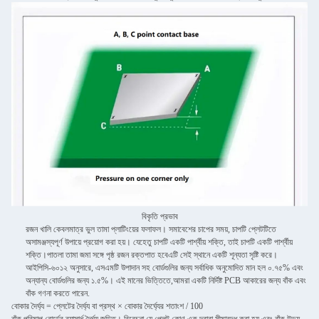
বিকৃতি প্রভাব
রজন খালি কেবলমাত্র ভুল তামা প্লাটিংয়ের ফলাফল। সমাবেশের চাপের সময়, চাপটি প্লেটটিতে
অসামঞ্জস্যপূর্ণ উপায়ে প্রয়োগ করা হয়। যেহেতু চাপটি একটি পার্শ্বীয় শক্তি, তাই চাপটি একটি পার্শ্বীয়
শক্তি।পাতলা তামা জমা সঙ্গে পৃষ্ঠ রজন রক্তপাত হবেএটি সেই স্থানে একটি শূন্যতা সৃষ্টি করে।
আইপিসি-৬০১২ অনুসারে, এসএমটি উপাদান সহ বোর্ডগুলির জন্য সর্বাধিক অনুমোদিত মান হল ০.৭৫% এবং
অন্যান্য বোর্ডগুলির জন্য ১.৫%। এই মানের ভিত্তিতে,আমরা একটি নির্দিষ্ট PCB আকারের জন্য বাঁক এবং
বাঁক গণনা করতে পারেন.
বোকার দৈর্ঘ্য = প্লেটের দৈর্ঘ্য বা প্রস্থ × বোকার দৈর্ঘ্যের শতাংশ / 100