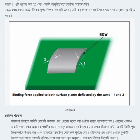
আসে। এটি প্রহর বলা হয় এবং একটি প্রযুক্তিগত ত্রুটির ফলাফল ছিল
বক্ররেখার সাথে একই দিকের পৃষ্ঠের উপর চাপ সৃষ্টি করে। এটি বক্ররেখার মধ্য দিয়ে এলোমেলো স্রোত প্রবাহিত
করে।
নমস্কার
বোকার প্রভাব
বাঁকানো বাঁকানো সার্কিট বোর্ডের উপাদান এবং বেধের মতো কারণগুলির দ্বারা প্রভাবিত হয়। বোর্ডের কোনও
একটি কোণ যখন অন্য কোণগুলির সাথে সমান্তরালভাবে সারিবদ্ধ হয় না তখন বাঁকানো ঘটে।একটি নির্দিষ্ট পৃষ্ঠ
তির্যকভাবে উপরে যায়, এবং তারপরে অন্যান্য কোণগুলি ঘুরিয়ে দেয়। টেবিলের এক কোণ থেকে কুশনটি
টানতে যখন অন্য কোণটি ঘুরিয়ে দেওয়া হয় তখন খুব অনুরূপ। দয়া করে নীচের চিত্রটি দেখুন।