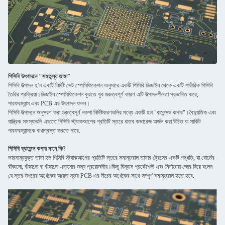
পিসিবি উৎপাদনে "সমতুল্য তামা"
পিসিবি উত্পাদন হ'ল একটি নির্দিষ্ট সেট স্পেসিফিকেশন অনুসারে একটি পিসিবি ডিজাইন থেকে একটি শারীরিক পিসিবি
তৈরির প্রক্রিয়া।ডিজাইন স্পেসিফিকেশন বুঝতে খুব গুরুত্বপূর্ণ কারণ এটি উত্পাদনশীলতা প্রভাবিত করে,
পারফরম্যান্স এবং PCB এর উৎপাদন ফলন।
পিসিবি উত্পাদনে অনুসরণ করা গুরুত্বপূর্ণ নকশা নির্দিষ্টকরণগুলির মধ্যে একটি হল "বালেন্সড কপার"।বৈদ্যুতিক এবং
যান্ত্রিক সমস্যাগুলি এড়াতে পিসিবি স্ট্যাকআপের প্রতিটি স্তরে ধাতব কভারেজ অর্জন করা উচিত যা সার্কিট
পারফরম্যান্সকে বাধাগ্রস্ত করতে পারে.
পিসিবি ব্যালেন্স কপার মানে কি?
ভারসাম্যযুক্ত তামা হল পিসিবি স্ট্যাকআপের প্রতিটি স্তরে সমান্তরাল তামার ট্রেসের একটি পদ্ধতি, যা বোর্ডের
বাঁকানো, বাঁকানো বা বাঁকানো এড়ানোর জন্য প্রয়োজনীয়।কিছু বিন্যাস প্রকৌশলী এবং নির্মাতারা জোর দিয়ে বলেন
যে স্তর উপরের অর্ধেকের আয়না স্তর PCB এর নীচের অর্ধেকের সাথে সম্পূর্ণ সমান্তরাল হতে হবে.