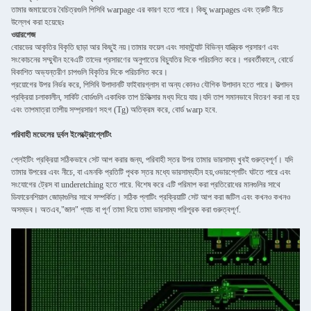
তামার জমায়েতের বৈচিত্রগুলি পিসিবি warpage এর কারণ হতে পারে। কিছু warpages এবং ত্রুটি নীচে
উল্লেখ করা হয়েছেঃ
ওয়ারপেজ
বোরডের আকৃতির বিকৃতি ছাড়া আর কিছুই নয়।তামার ফয়েল এবং সাবস্ট্র্যাট বিভিন্ন যান্ত্রিক প্রসারণ এবং
সংকোচনের সম্মুখীন হবেএটি তাদের প্রসারণের অনুপাতের বিচ্যুতির দিকে পরিচালিত করে। পরবর্তীকালে, বোর্ডে
বিকাশিত অভ্যন্তরীণ চাপগুলি বিকৃতির দিকে পরিচালিত করে।
প্রয়োগের উপর নির্ভর করে, পিসিবি উপাদানটি ফাইবারগ্লাস বা অন্য কোনও যৌগিক উপাদান হতে পারে। উত্পাদন
প্রক্রিয়া চলাকালীন, সার্কিট বোর্ডগুলি একাধিক তাপ চিকিত্সার মধ্য দিয়ে যায়।যদি তাপ সমানভাবে বিতরণ করা না হয়
এবং তাপমাত্রা তাপীয় সম্প্রসারণ সহগ (Tg) অতিক্রম করে, বোর্ড warp হবে.
পরিবাহী মডেলের দুর্বল ইলেক্ট্রোপ্লেটিং
প্লেইটিং প্রক্রিয়া সঠিকভাবে সেট আপ করার জন্য, পরিবাহী স্তর উপর তামার ভারসাম্য খুবই গুরুত্বপূর্ণ। যদি
তামার উপরের এবং নীচে, বা এমনকি প্রতিটি পৃথক স্তর মধ্যে ভারসাম্যহীন হয়,ওভারপ্লেটিং ঘটতে পারে এবং
সংযোগের ট্রেস বা underetching হতে পারে. বিশেষ করে এটি পরিমাপ করা প্রতিরোধের মানগুলির সাথে
ডিফারেনশিয়াল জোড়াগুলির সাথে সম্পর্কিত। সঠিক প্লাটিং প্রক্রিয়াটি সেট আপ করা জটিল এবং কখনও কখনও
অসম্ভব। অতএব,"জাল" প্যাচ বা পূর্ণ তামা দিয়ে তামা ভারসাম্য পরিপূরক করা গুরুত্বপূর্ণ.