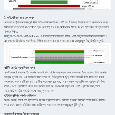
3. ডাইলেক্ট্রিক স্তর বেধ অসম
বোর্ড স্তর স্ট্যাক ম্যানেজমেন্ট উচ্চ গতির বোর্ড ডিজাইনের একটি মূল উপাদান। বিন্যাস সমতা বজায় রাখার জন্য,
সবচেয়ে নিরাপদ উপায় dielectric স্তর ভারসাম্য হয়,এবং dielectric স্তর বেধ ছাদ স্তর মত সমান্তরালভাবে
সাজানো উচিত.
কিন্তু কখনও কখনও এটি dielectric বেধ অভিন্নতা অর্জন করা কঠিন। এটি কিছু উত্পাদন সীমাবদ্ধতা কারণে।
এই ক্ষেত্রে,ডিজাইনার সহনশীলতা শিথিল করতে হবে এবং অসম বেধ এবং warpage কিছু ডিগ্রী অনুমতি.
সার্কিট বোর্ডের ক্রস বিভাগ অসম
একটি সাধারণ ভারসাম্যহীন নকশার সমস্যা হ'ল বোর্ডের অনুপযুক্ত ক্রস-সেকশন। কিছু স্তরে তামার আমানত
অন্যের তুলনায় বড়।এই সমস্যার কারণ হচ্ছে যে, বিভিন্ন স্তর জুড়ে তামার ধারাবাহিকতা বজায় রাখা হয় না.
ফলস্বরূপ, যখন একত্রিত করা হয়, কিছু স্তর পুরু হয়ে যায়, যখন অন্যান্য স্তরগুলির কম তামা জমাট বাঁকা
থাকে। যখন প্লেটটিতে পাশের চাপ প্রয়োগ করা হয়, তখন এটি বিকৃত হয়। এটি এড়ানোর জন্য,তামার
কভারেজটি কেন্দ্রীয় স্তরটির সাথে সমতুল্য হতে হবে.
হাইব্রিড (মিশ্র পদার্থ) লেমিনেশন
কখনও কখনও নকশা ছাদ স্তর মিশ্র উপকরণ ব্যবহার করে। বিভিন্ন উপকরণ বিভিন্ন তাপীয় সহগ (সিটিসি)
আছে।এই ধরনের হাইব্রিড কাঠামো রিফ্লো সমাবেশের সময় warpage ঝুঁকি বৃদ্ধি.
ভারসাম্যহীন তামার বিতরণের প্রভাব