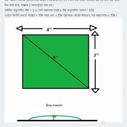
বাঁক পরিমাপ বোর্ডের ব্যাসার্ধ দৈর্ঘ্য জড়িত। বিবেচনা যে প্লেট কোণ এক দ্বারা সীমাবদ্ধ করা হয় এবং বাঁক উভয়
দিক কাজ করে, ফ্যাক্টর 2 অন্তর্ভুক্ত করা হয়।
সর্বাধিক অনুমোদিত বাঁক = 2 x বোর্ড ডায়াগনাল দৈর্ঘ্য x বাঁক অনুমোদিত শতাংশ / 100
এখানে আপনি দেখতে পাচ্ছেন ৪ ইঞ্চি লম্বা এবং ৩ ইঞ্চি প্রস্থের বোর্ডের উদাহরণ, যার ডায়াগোনাল ৫ ইঞ্চি।