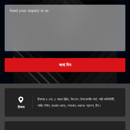
জমা দিন
ঠিকানাঃ ৪ এফ, ৫ নম্বর বিল্ডিং, ডিংফেং টেকনোলজি পার্ক, শায়ি কমিউনিটি,
শাজিং টাউন, বাওয়ান জেলা, শেনজেন, গুয়াংডং প্রদেশ, চীন।
ঠিকানা