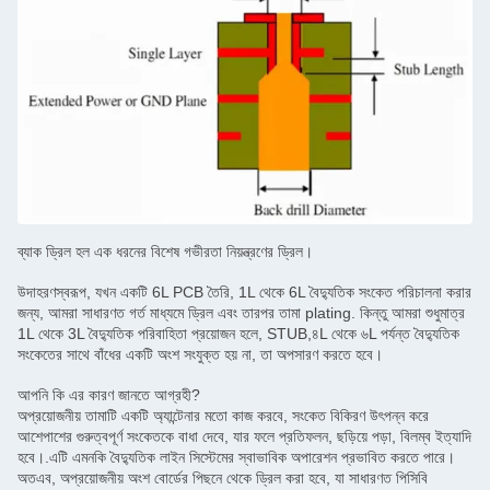
ব্যাক ড্রিল হল এক ধরনের বিশেষ গভীরতা নিয়ন্ত্রণের ড্রিল।
উদাহরণস্বরূপ, যখন একটি 6L PCB তৈরি, 1L থেকে 6L বৈদ্যুতিক সংকেত পরিচালনা করার
জন্য, আমরা সাধারণত গর্ত মাধ্যমে ড্রিল এবং তারপর তামা plating. কিন্তু আমরা শুধুমাত্র
1L থেকে 3L বৈদ্যুতিক পরিবাহিতা প্রয়োজন হলে, STUB,৪L থেকে ৬L পর্যন্ত বৈদ্যুতিক
সংকেতের সাথে বাঁধের একটি অংশ সংযুক্ত হয় না, তা অপসারণ করতে হবে।
আপনি কি এর কারণ জানতে আগ্রহী?
অপ্রয়োজনীয় তামাটি একটি অ্যান্টেনার মতো কাজ করবে, সংকেত বিকিরণ উৎপন্ন করে
আশেপাশের গুরুত্বপূর্ণ সংকেতকে বাধা দেবে, যার ফলে প্রতিফলন, ছড়িয়ে পড়া, বিলম্ব ইত্যাদি
হবে।.এটি এমনকি বৈদ্যুতিক লাইন সিস্টেমের স্বাভাবিক অপারেশন প্রভাবিত করতে পারে।
অতএব, অপ্রয়োজনীয় অংশ বোর্ডের পিছনে থেকে ড্রিল করা হবে, যা সাধারণত পিসিবি