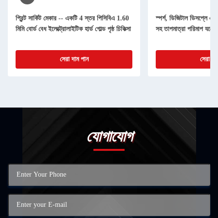
প্রিন্ট সার্কিট মেকার -- একটি 4 স্তর পিসিবিএ 1.60
স্পর্শ, ডিজিটাল ডিসপ্লে এবং
মিমি বোর্ড বেধ ইলেক্ট্রোলাইটিক হার্ড গোল্ড পৃষ্ঠ চিকিত্সা
সহ তাপমাত্রা পরিমাপ যন্ত্রে
সেরা দাম পান
সেরা দা
যোগাযোগ